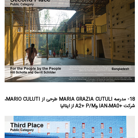
18- مدرسه MARIA GRAZIA CUTULI طرحی از MARIO CULUTI،
شرکت +IAN،MA0 وA2+ P/M از ایتالیا