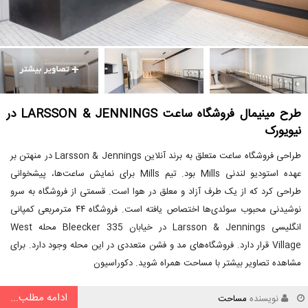
طرح مینیمال فروشگاه ساعت LARSSON & JENNINGS در
نیویورک
طراحی فروشگاه ساعت متعلق به برند آنلاین Larsson & Jennings در منهتن بر
عهده استودیو لندنی Mills بود. تیم Mills برای نمایش ساعت‌ها، پیشخوانی
طراحی کرد که از یک طرف آزاد و معلق در هوا است. قسمتی از فروشگاه به سرو
نوشیدنی محبوب سوئدی‌ها اختصاص یافته است. فروشگاه ۴۴ مترمربعی کمپانی
انگلیسی Larsson & Jennings در خیابان Bleecker 335 محله West
Village قرار دارد. فروشگاه‌های مد و فشن متعددی در این محله وجود دارد. برای
مشاهده تصاویر بیشتر با مساحت همراه شوید. دکوراسیون
ادامه مطلب...
نویسنده
مساحت