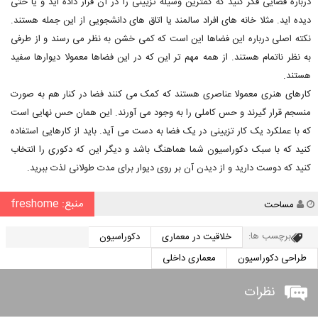
درباره فضایی فکر کنید که کمترین وسیله تزیینی را در آن قرار داده اید و یا حتی
دیده اید. مثلا خانه های افراد سالمند یا اتاق های دانشجویی از این جمله هستند.
نکته اصلی درباره این فضاها این است که کمی خشن به نظر می رسند و از طرفی
به نظر ناتمام هستند. از همه مهم تر این که در این فضاها معمولا دیوارها سفید
هستند.
کارهای هنری معمولا عناصری هستند که کمک می کنند فضا در کنار هم به صورت
منسجم قرار گیرند و حس کاملی را به وجود می آورند. این همان حس نهایی است
که با عملکرد یک کار تزیینی در یک فضا به دست می آید. باید از کارهایی استفاده
کنید که با سبک دکوراسیون شما هماهنگ باشد و دیگر این که دکوری را انتخاب
کنید که دوست دارید و از دیدن آن بر روی دیوار برای مدت طولانی لذت ببرید.
منبع: freshome
نویسنده
مساحت
برچسب ها:
خلاقیت در معماری
دکوراسیون
طراحی دکوراسیون
معماری داخلی
نظرات