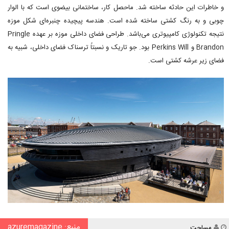
و خاطرات این حادثه ساخته شد. ماحصل کار، ساختمانی بیضوی است که با الوار
چوبی و به رنگ کشتی ساخته شده است. هندسه پیچیده چنبره‌ای شکل موزه
نتیجه تکنولوژی کامپیوتری می‌باشد. طراحی فضای داخلی موزه بر عهده Pringle
Brandon و Perkins Will بود. جو تاریک و نسبتاً ترسناک فضای داخلی، شبیه به
فضای زیر عرشه کشتی است.
منبع: azuremagazine
نویسنده
مساحت