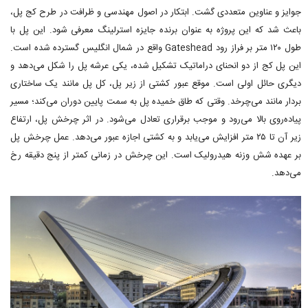
جوایز و عناوین متعددی گشت. ابتکار در اصول مهندسی و ظرافت در طرح کج پل،
باعث شد که این پروژه به عنوان برنده جایزه استرلینگ معرفی شود. این پل با
طول ۱۲۰ متر بر فراز رود Gateshead واقع در شمال انگلیس گسترده شده است.
این پل کج از دو انحنای دراماتیک تشکیل شده، یکی عرشه پل را شکل می‌دهد و
دیگری حائل اولی است. موقع عبور کشتی از زیر پل، کل پل مانند یک ساختاری
بردار مانند می‌چرخد. وقتی که طاق خمیده پل به سمت پایین دوران می‌کند؛ مسیر
پیاده‌روی بالا می‌رود و موجب برقراری تعادل می‌شود. در اثر چرخش پل، ارتفاع
زیر آن تا ۲۵ متر افزایش می‌یابد و به کشتی اجازه عبور می‌دهد. عمل چرخش پل
بر عهده شش وزنه هیدرولیک است. این چرخش در زمانی کمتر از پنج دقیقه رخ
می‌دهد.