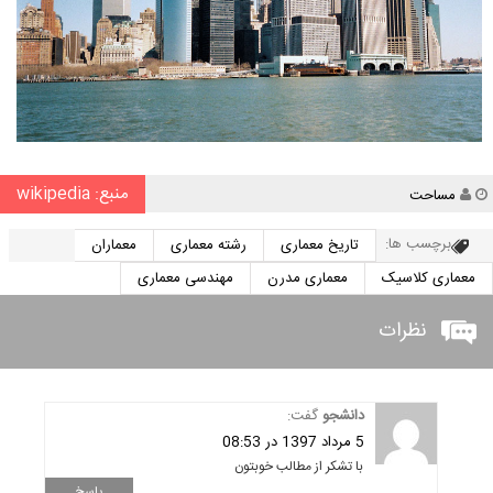
منبع: wikipedia
نویسنده
مساحت
برچسب ها:
تاریخ معماری
رشته معماری
معماران
معماری کلاسیک
معماری مدرن
مهندسی معماری
نظرات
دانشجو
گفت:
5 مرداد 1397 در 08:53
با تشکر از مطالب خوبتون
پاسخ