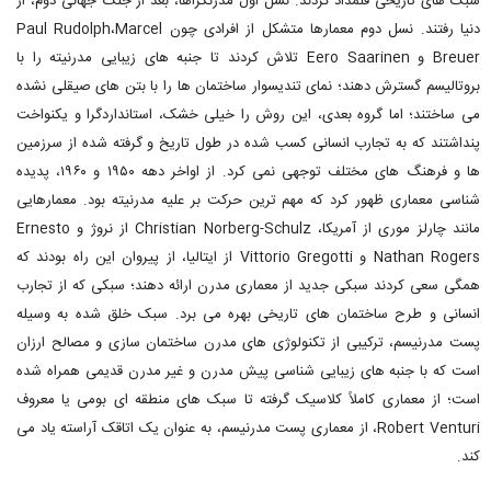
سبک های تاریخی قلمداد کردند. نسل اول مدرن­گراها، بعد از جنگ جهانی دوم، از
دنیا رفتند. نسل دوم معمارها متشکل از افرادی چون Paul Rudolph،Marcel
Breuer و Eero Saarinen تلاش کردند تا جنبه های زیبایی مدرنیته را با
بروتالیسم گسترش دهند؛ نمای تندیسوار ساختمان ها را با بتن های صیقلی نشده
می ساختند؛ اما گروه بعدی، این روش را خیلی خشک، استانداردگرا و یکنواخت
پنداشتند که به تجارب انسانی کسب شده در طول تاریخ و گرفته شده از سرزمین
ها و فرهنگ های مختلف توجهی نمی کرد. از اواخر دهه ۱۹۵۰ و ۱۹۶۰، پدیده
شناسی معماری ظهور کرد که مهم ترین حرکت بر علیه مدرنیته بود. معمارهایی
مانند چارلز موری از آمریکا، Christian Norberg-Schulz از نروژ و Ernesto
Nathan Rogers و Vittorio Gregotti از ایتالیا، از پیروان این راه بودند که
همگی سعی کردند سبکی جدید از معماری مدرن ارائه دهند؛ سبکی که از تجارب
انسانی و طرح ساختمان های تاریخی بهره می برد. سبک خلق شده به وسیله
پست مدرنیسم، ترکیبی از تکنولوژی های مدرن ساختمان سازی و مصالح ارزان
است که با جنبه های زیبایی شناسی پیش مدرن و غیر مدرن قدیمی همراه شده
است؛ از معماری کاملاً کلاسیک گرفته تا سبک های منطقه ای بومی یا معروف
Robert Venturi، از معماری پست مدرنیسم، به عنوان یک اتاقک آراسته یاد می
کند.