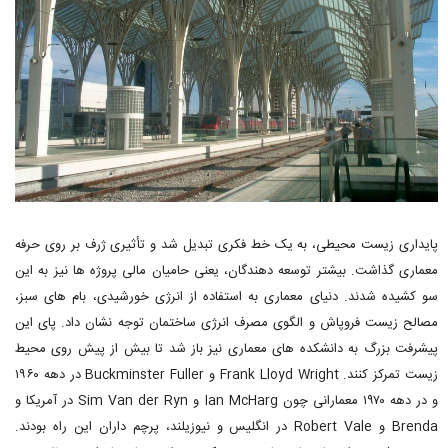
پایداری زیست محیطی، به یک خط فکری تبدیل شد و تأثیری ژرف بر روی حرفه
معماری گذاشت. بیشتر توسعه دهندگان، یعنی حامیان مالی پروژه ها نیز به این
سو کشیده شدند. دنیای معماری به استفاده از انرژی خورشیدی، بام های سبز،
مصالح زیست فروپاش و الگوی مصرف انرژی ساختمان توجه نشان داد. پای این
پیشرفت بزرگ به دانشکده های معماری نیز باز شد تا بیش از پیش روی محیط
زیست تمرکز کنند. Frank Lloyd Wright و Buckminster Fuller در دهه ۱۹۶۰
و در دهه ۱۹۷۰ معمارانی چون Ian McHarg و Sim Van der Ryn در آمریکا و
Brenda و Robert Vale در انگلیس و نیوزیلند، پرچم داران این راه بودند.