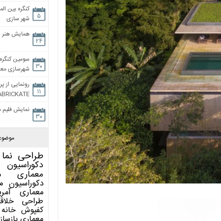
کنگره بین الم
۵
شهر سازی
همایش هنر و
۲۴
سومین کنگره 
۳۰
شهرسازی معاص
رونمایی از پر
۱۱
ABRICKATE
نمایش فلیم م
۳۰
موضوع
طراحی نما
دکوراسیون 
معماری
م
دکوراسیون
م
معماری آمری
طراحی
خلاق
کفپوش
خانه 
معماری
بازساز