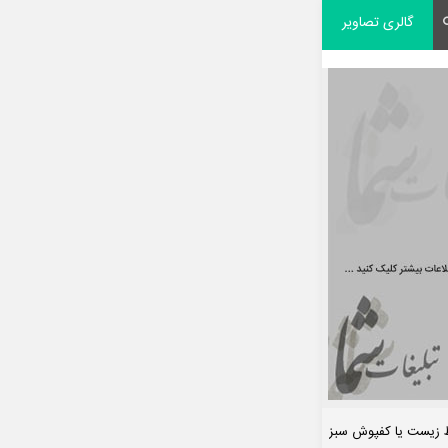
گالری تصاویر
ط زیست یا کفپوش سبز