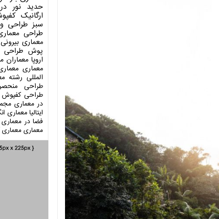
حدید
نور در
ارگانیک
کفپو
سبز
طراحی وی
طراحی معماری
معماری بیرونی
پوش
طراحی د
اروپا
معماران م
معماری
معماری
المللی
رشته مع
طراحی منحصر
طراحی کفپوش
در معماری
مجمو
ایتالیا
معماری انگ
فضا در معماری
معماری
معماری آ