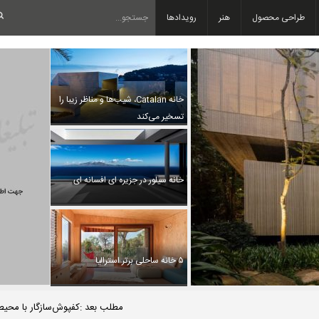
طراحی محصول
هنر
رویدادها
خانه Catalan، شیب‌ها و مناظر زیبا را
تسخیر می‌کند
خانه سیلور در جزیره ای افسانه ای
۵ خانه ساحلی برتر استرالیا
مطلب بعد :کفپوش‌سازگار با محی