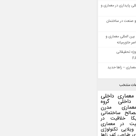
للی پایداری در معماری و
 صنعت در ساختمان
بین المللی معماری و
ر خاورمیانه
وژه تحقیقاتی
F
عماری – زاها حدید
ات منتخب
معماری داخلی
داخلی
گروه
عماری مدرن
صالح ساختمانی
کا
خلاقیت در
یت در معماری
ویلایی
تکنولوژی
ی
طراحی کف
زاها