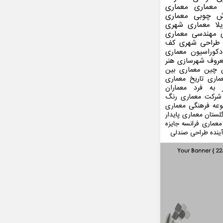
 معماری
معماری
ش چوبی
معماری
لا
معماری شهری
مهندسی معماری
طراحی شهری
کف
کوراسیون
معماری
عروف
شهرسازی
هنر
 چین
معماری بین
ماری
تاریخ معماری
 به فرد
معماران
شرکت معماری
رنگ
عه فرهنگی
معماری
لستان
معماری پایدار
معماری فرانسه
جایزه
ینده
طراحی صندلی