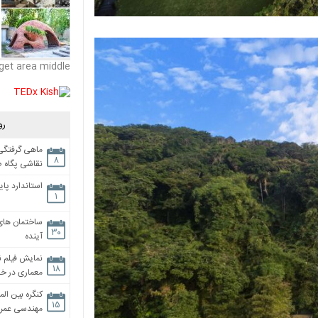
get area middle
رو
ماهی گرفتگی،
۸
نقاشی پگاه 
استاندارد پای
۱
ساختمان های
۳۰
آینده
نمایش فیلم ن
۱۸
معماری در خان
کنگره بین الم
۱۵
مهندسی عمران