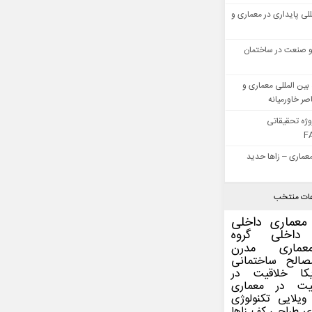
للی پایداری در معماری و
 صنعت در ساختمان
بین المللی معماری و
ر خاورمیانه
وژه تحقیقاتی
F
عماری – زاها حدید
ات منتخب
معماری داخلی
داخلی
گروه
عماری مدرن
صالح ساختمانی
کا
خلاقیت در
یت در معماری
ویلایی
تکنولوژی
ی
طراحی کف
زاها