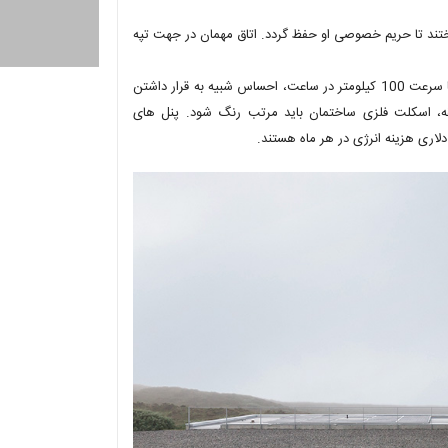
ساختند تا حریم خصوصی او حفظ گردد. اتاق مهمان در جهت تپه
آب و هوای ساحلی بسیار ناملایم است. بارندگی های فراوان، مه و بادهایی با سرعت 100 کیلومتر در ساعت، احساس شبیه به قرار داشتن
نطقه، اسکلت فلزی ساختمان باید مرتب رنگ شود. پنل های