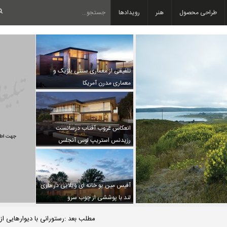
طراحی محصول
هنر
رویدادها
تلفیقی از معماری سنتی بلژیک و
معماری مدرن آمریکا
انعکاس غروب آفتاب درسانست
رزیدنس استریپ لوس آنجلس
آفیس مین یو خانه ای ویلایی در ماری
لند با پوششی از چوب سرو
مطلب بعد :رستورانی با دیوارهایی 