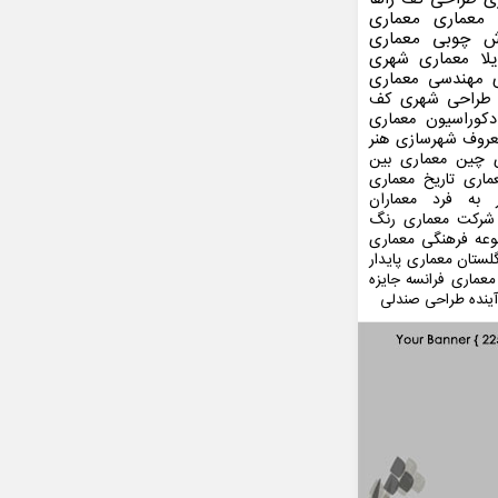
 معماری
معماری
ش چوبی
معماری
لا
معماری شهری
مهندسی معماری
طراحی شهری
کف
کوراسیون
معماری
عروف
شهرسازی
هنر
 چین
معماری بین
ماری
تاریخ معماری
 به فرد
معماران
شرکت معماری
رنگ
عه فرهنگی
معماری
لستان
معماری پایدار
معماری فرانسه
جایزه
ینده
طراحی صندلی