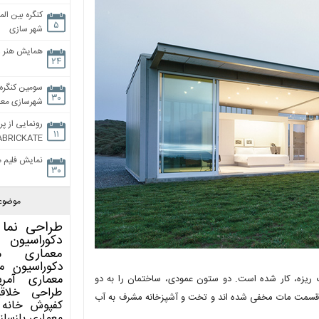
کنگره بین الم
۵
شهر سازی
همایش هنر و
۲۴
سومین کنگره 
۳۰
شهرسازی معاص
رونمایی از پر
۱۱
ABRICKATE
نمایش فلیم م
۳۰
موضوع
طراحی نما
دکوراسیون 
معماری
م
دکوراسیون
م
معماری آمری
 ریزه، کار شده است. دو ستون عمودی، ساختمان را به دو
طراحی
خلاق
قسمت مات مخفی شده اند و تخت و آشپزخانه مشرف به آب
کفپوش
خانه 
معماری
بازساز