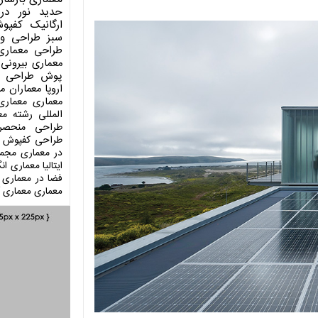
حدید
نور در
ارگانیک
کفپو
سبز
طراحی وی
طراحی معماری
معماری بیرونی
پوش
طراحی د
اروپا
معماران م
معماری
معماری
المللی
رشته مع
طراحی منحصر
طراحی کفپوش
در معماری
مجمو
ایتالیا
معماری انگ
فضا در معماری
معماری
معماری آ