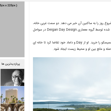
ورشید با ضربه زدن به دیوار شیشه ای مات رو به شرق خانه C-Glass، شروع روز را به ساکنین آن خبر می دهد. دو سمت غربی خانه،
نمایی از تلئلو آب اقیانوس آرام را به نمایش می گذارد. اینجا خانه ای طراحی شده توسط گروه معماری Deigan Day Design در سواحل
در سال 1990 مارگارت هاچیگان 23 هکتار زمین دورافتاده در شمال سان‌فرانسیسکو را خرید. او از Day و داماد خود تقاضا کرد تا خانه ای
صله و مانع بین او و محیط زیست ایجاد شود.
پربازدیدترین ها