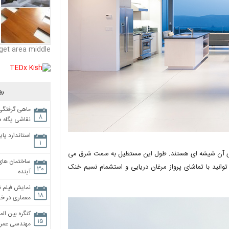
get area middle
رو
ماهی گرفتگی،
۸
نقاشی پگاه 
استاندارد پای
۱
رهای آن شیشه ای هستند. طول این مستطیل به سمت شرق می
ساختمان های
توانید با تماشای پرواز مرغان دریایی و استشمام نسیم خنک
۳۰
آینده
نمایش فیلم ن
۱۸
معماری در خان
کنگره بین الم
۱۵
مهندسی عمران