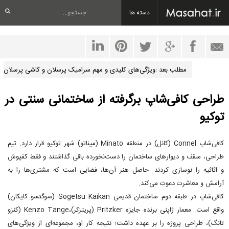
دسته ها
مطلب بعد :ویژگی‌های کلیدی و مهم سرامیک پرسلان و کاشی پرسلان
طراحی کافی‌شاپ برگرفته از ساختمانی سنتی در
توکیو
کافی‌شاپ Connel (کانل) در منطقه Minato (میناتو) شهر توکیو قرار دارد. تیم
طراحی، سقف و دیوارهای ساختمان را دست‌نخورده باقی گذاشتند و فقط کفپوش
و اثاثیه را نوسازی کردند. حاصل هنر آن‌ها، فضایی است که مشتری‌ها را به
آرامش و معاشرت دعوت می‌کند.
کافی‌شاپ در طبقه دوم ساختمان قدیمی Sogetsu Kaikan (سوگتسو کایکان)
واقع است. معمار ژاپنی برنده جایزه Pritzker (پریتزکر)،Kenzo Tange (کنزو
تانگ)، طراحی پروژه را بر عهده داشت؛ نتیجه کار او، مجموعه‌ای از ویژگی‌های