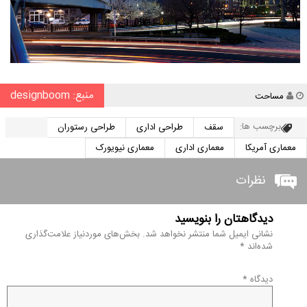
منبع: designboom
نویسنده
مساحت
برچسب ها:
سقف
طراحی اداری
طراحی رستوران
معماری آمریکا
معماری اداری
معماری نیویورک
نظرات
دیدگاهتان را بنویسید
نشانی ایمیل شما منتشر نخواهد شد.
بخش‌های موردنیاز علامت‌گذاری
شده‌اند
*
دیدگاه
*