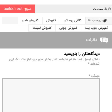
منبع: builddirect
نویسنده
مساحت
برچسب ها:
کاشی پرسلان
کفپوش
کفپوش بامبو
کفپوش چوب پنبه
کفپوش چوبی
کفپوش لمینت
نظرات
دیدگاهتان را بنویسید
نشانی ایمیل شما منتشر نخواهد شد.
بخش‌های موردنیاز علامت‌گذاری
شده‌اند
*
دیدگاه
*