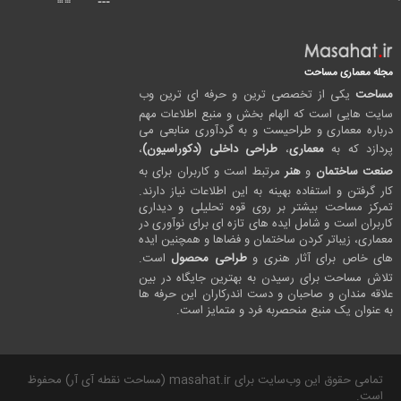
مجله معماری مساحت
مساحت
یکی از تخصصی ترین و حرفه ای ترین وب
سایت هایی است که الهام بخش و منبع اطلاعات مهم
درباره معماری و طراحیست و به گردآوری منابعی می
پردازد که به
معماری
،
طراحی داخلی (دکوراسیون)
،
صنعت ساختمان
و
هنر
مرتبط است و کاربران برای به
کار گرفتن و استفاده بهینه به این اطلاعات نیاز دارند.
تمرکز مساحت بیشتر بر روی قوه تحلیلی و دیداری
کاربران است و شامل ایده های تازه ای برای نوآوری در
معماری، زیباتر کردن ساختمان و فضاها و همچنین ایده
های خاص برای آثار هنری و
طراحی محصول
است.
تلاش مساحت برای رسیدن به بهترین جایگاه در بین
علاقه مندان و صاحبان و دست اندرکاران این حرفه ها
به عنوان یک منبع منحصربه فرد و متمایز است.
تمامی حقوق این وب‌سایت برای masahat.ir (مساحت نقطه آی آر) محفوظ
است.