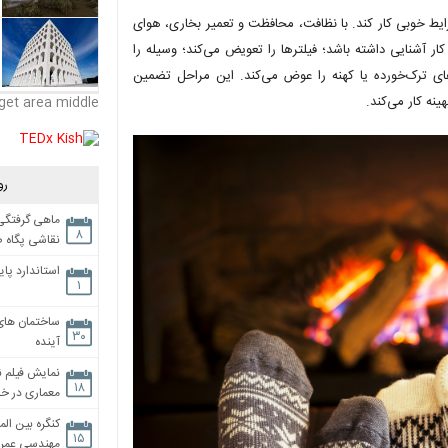
ط خوبی کار کند. با نظافت، محافظت و تعمیر بخاری، هوای
ار آشنایی داشته باشد؛ فیلترها را تعویض می‌کند؛ وسیله را
‌های ترک‌خورده یا کهنه را عوض می‌کند. این مراحل تضمین
نه کار می‌کند.
get area middle
رو
ماهی گرفتگی،
۸
نقاشی پگاه 
استاندارد پای
۱
ساختمان های
۳۰
آینده
نمایش فیلم ن
۱۸
معماری در خان
کنگره بین الم
۱۵
مهندسی عمران