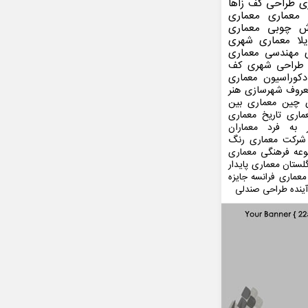
ی
طراحی کف
زاها
 معماری
معماری
ش چوبی
معماری
لا
معماری شهری
مهندسی معماری
طراحی شهری
کف
کوراسیون
معماری
عروف
شهرسازی
هنر
 چین
معماری بین
ماری
تاریخ معماری
 به فرد
معماران
شرکت معماری
رنگ
عه فرهنگی
معماری
لستان
معماری پایدار
معماری فرانسه
جایزه
ینده
طراحی صندلی