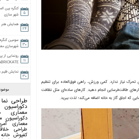
کنگره بین الم
۵
شهر سازی
همایش هنر و
۲۴
سومین کنگره 
۳۰
شهرسازی معاص
رونمایی از پر
۱۱
ABRICKATE
نمایش فلیم م
۳۰
 تحرک نیاز ندارد. کمی ورزش، راهی فوق‌العاده برای تنظیم
موضوع
رهای طاقت‌فرسایی انجام دهید. کارهای ساده‌ای مثل نظافت
 که اجاق گاز به خانه اضافه می‌کند؛ لذت ببرید.
طراحی نما
دکوراسیون 
معماری
م
دکوراسیون
م
معماری آمری
طراحی
خلاق
کفپوش
خانه 