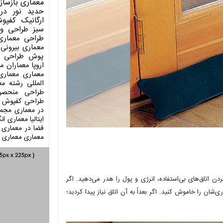
معماری
بازساز
حدید
نور در
ارگانیک
کفپو
سبز
طراحی وی
طراحی معماری
معماری بیرونی
پوش
طراحی د
اروپا
معماران م
معماری
معماری
المللی
رشته مع
طراحی منحصر
طراحی کفپوش
در معماری
مجمو
ایتالیا
معماری انگ
فضا در معماری
معماری
معماری آ
 اتاق‌های بی‌استفاده، انرژی و پول را هدر می‌دهید. اگر
ی‌شان را خاموش کنید. اگر بعداً به آن اتاق نیاز پیدا کردید؛