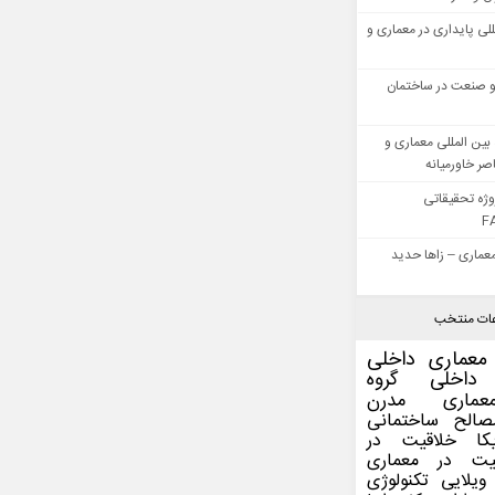
للی پایداری در معماری و
 صنعت در ساختمان
بین المللی معماری و
ر خاورمیانه
وژه تحقیقاتی
F
عماری – زاها حدید
ات منتخب
معماری داخلی
داخلی
گروه
عماری مدرن
صالح ساختمانی
کا
خلاقیت در
یت در معماری
ویلایی
تکنولوژی