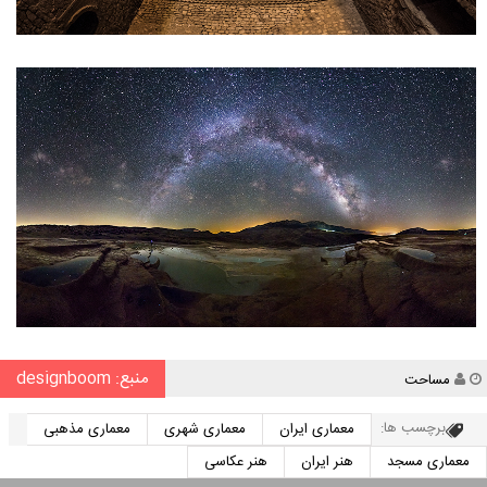
منبع: designboom
نویسنده
مساحت
برچسب ها:
معماری ایران
معماری شهری
معماری مذهبی
معماری مسجد
هنر ایران
هنر عکاسی