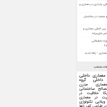
للی پایداری در معماری و
 صنعت در ساختمان
بین المللی معماری و
ر خاورمیانه
وژه تحقیقاتی
F
عماری – زاها حدید
ات منتخب
معماری داخلی
داخلی
گروه
عماری مدرن
صالح ساختمانی
کا
خلاقیت در
یت در معماری
ویلایی
تکنولوژی
ی
طراحی کف
زاها