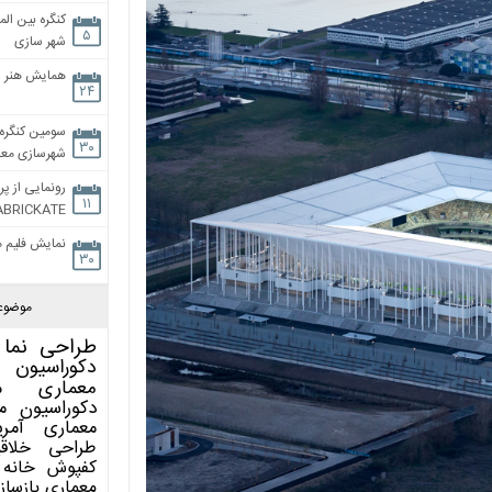
کنگره بین الم
۵
شهر سازی
همایش هنر و
۲۴
سومین کنگره 
۳۰
شهرسازی معاص
رونمایی از پر
۱۱
ABRICKATE
نمایش فلیم م
۳۰
موضوع
طراحی نما
دکوراسیون 
معماری
م
دکوراسیون
م
معماری آمری
طراحی
خلاق
کفپوش
خانه 
معماری
بازساز