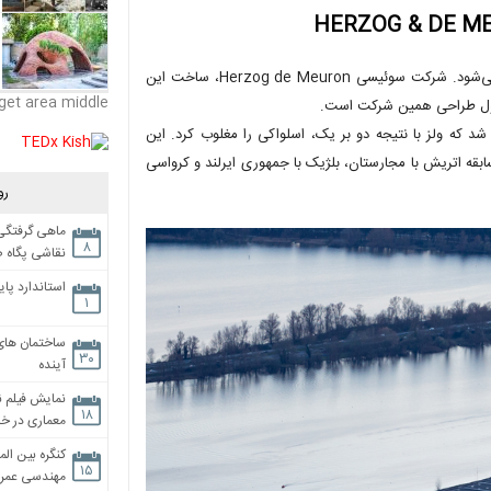
بام مستطیلی و لبه تیز این استادیوم با صدها ستون باریک سفید حمایت می‌شود. شرکت سوئیسی Herzog de Meuron، ساخت این
get area middle
حصول طراحی همین شرکت است.
 ولز و اسلواکی برگزار شد که ولز با نتیجه دو بر یک، اسلواکی را مغلوب کرد. این
قه اتریش با مجارستان، بلژیک با جمهوری ایرلند و کرواسی
رو
ماهی گرفتگی،
۸
نقاشی پگاه 
استاندارد پای
۱
ساختمان های
۳۰
آینده
نمایش فیلم ن
۱۸
معماری در خان
کنگره بین الم
۱۵
مهندسی عمران