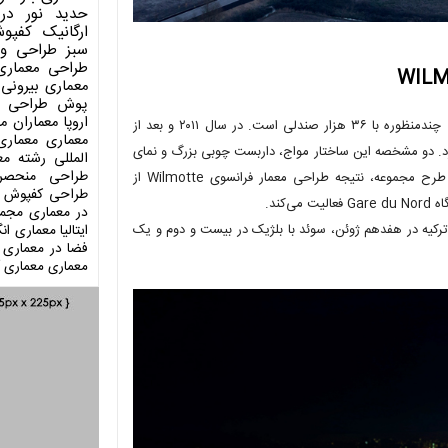
حدید
نور در
ارگانیک
کفپو
سبز
طراحی وی
طراحی معماری
معماری بیرونی
پوش
طراحی د
اروپا
معماران م
این استادیوم را با نام آلیانز ریویرا هم می‌شناسیم. آلیانز ریویرا ، ورزشگاهی چندمنظوره با ۳۶ هزار صندلی است. در سال ۲۰۱۱ و بعد از
معماری
معماری
خت این استادیوم کلید خورد. دو مشخصه این ساختار مواج، داربست چوبی بزرگ و نمای
المللی
رشته مع
طراحی منحصر
شفاف است. سیستم گرمایشی و سرمایشی ساختمان، زمین‌گرمایی است. طرح مجموعه، نتیجه طراحی معمار فرانسوی Wilmotte از
طراحی کفپوش
در معماری
مجمو
ا ترکیه در هفدهم ژوئن، سوئد با بلژیک در بیست و دوم و یک
ایتالیا
معماری انگ
فضا در معماری
معماری
معماری آ