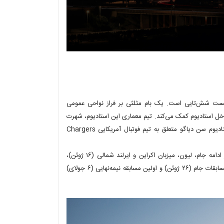
 ساختمان در این لیست شش‌تایی است. یک بام مثلثی بر فراز نواحی عمومی
افته است که به تقویت صدای ۵۹ هزار طرفدار داخل استادیوم کمک می‌کند. تیم معماری این استادیوم، شهرت
خود را مدیون ساخت استادیوم‌های ورزشی جهانی است و اخیراً هم از استادیوم سن دیاگو متعلق به تیم فوتبال آمریکایی Chargers
بازی بلژیک و ایتالیا اولین مسابقه‌ای بود که در این استادیوم برگزار شد. در ادامه جام، لیون، میزبان اکراین و ایرلند شمالی (۱۶ ژوئن)،
رومانی و آلبانی (۱۹ ژوئن)، مجارستان و پرتغال (۲۲ ژوئن)، یکی از آخرین مسابقات جام (۲۶ ژوئن) و اولین مسابقه نیمه‌نهایی (۶ جولای)