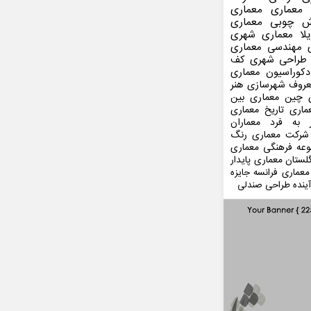
 معماری
معماری
ش چوبی
معماری
لا
معماری شهری
مهندسی معماری
طراحی شهری
کف
کوراسیون
معماری
عروف
شهرسازی
هنر
 چین
معماری بین
ماری
تاریخ معماری
 به فرد
معماران
شرکت معماری
رنگ
عه فرهنگی
معماری
لستان
معماری پایدار
معماری فرانسه
جایزه
ینده
طراحی صندلی