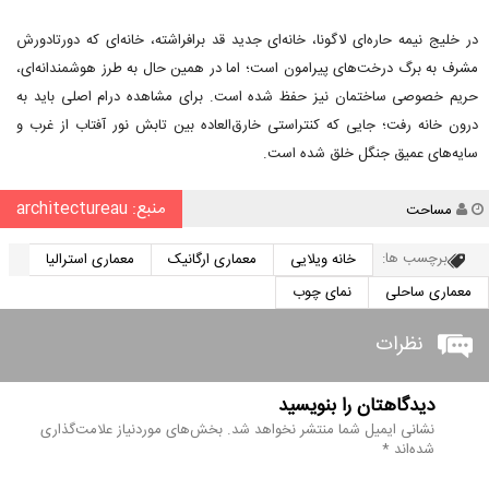
در خلیج نیمه حاره‌ای لاگونا، خانه‌ای جدید قد برافراشته، خانه‌ای که دورتادورش
مشرف به برگ درخت‌های پیرامون است؛ اما در همین حال به طرز هوشمندانه‌ای،
حریم خصوصی ساختمان نیز حفظ شده است. برای مشاهده درام اصلی باید به
درون خانه رفت؛ جایی که کنتراستی خارق‌العاده بین تابش نور آفتاب از غرب و
سایه‌های عمیق جنگل خلق شده است.
منبع: architectureau
نویسنده
مساحت
برچسب ها:
خانه ویلایی
معماری ارگانیک
معماری استرالیا
معماری ساحلی
نمای چوب
نظرات
دیدگاهتان را بنویسید
نشانی ایمیل شما منتشر نخواهد شد.
بخش‌های موردنیاز علامت‌گذاری
شده‌اند
*