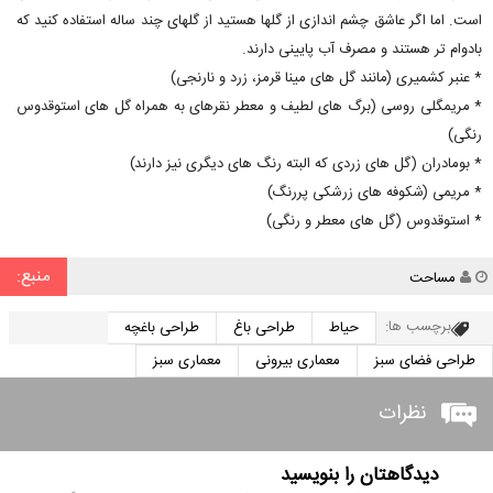
است. اما اگر عاشق چشم اندازی از گلها هستید از گلهای چند ساله استفاده کنید که
بادوام تر هستند و مصرف آب پایینی دارند.
* عنبر کشمیری (مانند گل های مینا قرمز، زرد و نارنجی)
* مریمگلی روسی (برگ های لطیف و معطر نقرهای به همراه گل های استوقدوس
رنگی)
* بومادران (گل های زردی که البته رنگ های دیگری نیز دارند)
* مریمی (شکوفه های زرشکی پررنگ)
* استوقدوس (گل های معطر و رنگی)
منبع:
نویسنده
مساحت
برچسب ها:
حیاط
طراحی باغ
طراحی باغچه
طراحی فضای سبز
معماری بیرونی
معماری سبز
نظرات
دیدگاهتان را بنویسید