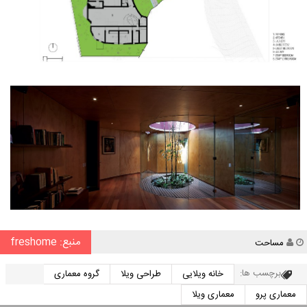
منبع: freshome
نویسنده
مساحت
برچسب ها:
خانه ویلایی
طراحی ویلا
گروه معماری
معماری پرو
معماری ویلا