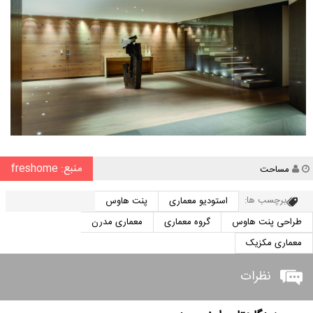
منبع: freshome
نویسنده
مساحت
برچسب ها:
استودیو معماری
پنت هاوس
طراحی پنت هاوس
گروه معماری
معماری مدرن
معماری مکزیک
نظرات