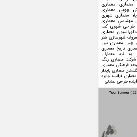
 معماری
معماری
ش چوبی
معماری
لا
معماری شهری
مهندسی معماری
طراحی شهری
کف
کوراسیون
معماری
عروف
شهرسازی
هنر
 چین
معماری بین
ماری
تاریخ معماری
 به فرد
معماران
شرکت معماری
رنگ
عه فرهنگی
معماری
لستان
معماری پایدار
معماری فرانسه
جایزه
ینده
طراحی صندلی