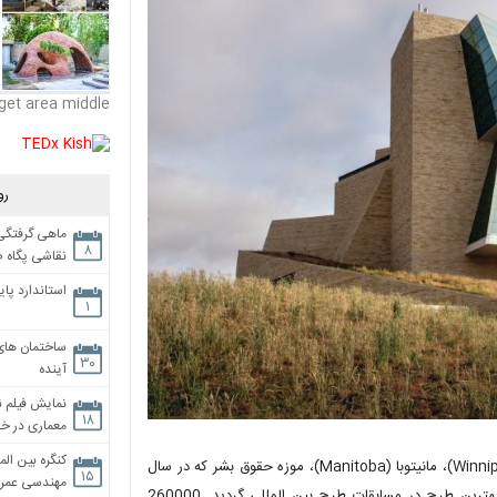
get area middle
رو
ماهی گرفتگی،
۸
نقاشی پگاه 
استاندارد پای
۱
ساختمان های
۳۰
آینده
نمایش فیلم ن
۱۸
معماری در خان
کنگره بین الم
حالا آنتوان راه خود را در بین برف ها می داند، طرح های او در وینپگ (Winnipeg)، مانیتوبا (Manitoba)، موزه حقوق بشر که در سال
۱۵
مهندسی عمران
2014 بازگشایی شد و این طرح بعد از پنج سال پس از شروع کار برنده بهترین طرح در مسابقات طرح بین المللی گردید. 260000