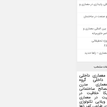
للی پایداری در معماری و
 صنعت در ساختمان
بین المللی معماری و
ر خاورمیانه
وژه تحقیقاتی
F
عماری – زاها حدید
ات منتخب
معماری داخلی
داخلی
گروه
عماری مدرن
صالح ساختمانی
کا
خلاقیت در
یت در معماری
ویلایی
تکنولوژی
ی
طراحی کف
زاها