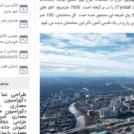
کنگره بین الم
مترمربع زیربنای طرح بر روی تپه که منطقه تیندال لایمستون (Tyndall Limestone) را در بر گرفته است. 7000 مترمربع؛ اتاق های
۵
شهر سازی
دهلیزی شکل با باغ زمستانی که در بالای این ساختمان قرار گرفته و با 5000 پنل شیشه ای محصور شده است. کل ساختمان، 100 متر
همایش هنر و
 زار و در یک قدمی آمفی تآتر این ساختمان دیده می شود.
۲۴
سومین کنگره 
۳۰
شهرسازی معاص
رونمایی از پر
۱۱
ABRICKATE
نمایش فلیم م
۳۰
موضوع
طراحی نما
دکوراسیون 
معماری
م
دکوراسیون
م
معماری آمری
طراحی
خلاق
کفپوش
خانه 
معماری
بازساز