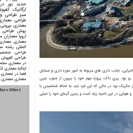
حدید
نور در
ارگانیک
کفپو
سبز
طراحی وی
طراحی معماری
معماری بیرونی
پوش
طراحی د
اروپا
معماران م
معماری
معماری
المللی
رشته مع
طراحی منحصر
طراحی کفپوش
در معماری
مجمو
ایتالیا
معماری انگ
 اجرایی، جانب داری های مربوط به امور موزه داری و مسایل
فضا در معماری
ه رو بود. پری داک، پروژه مهم خود را بیرون از جنوب غربی
معماری
معماری آ
ز مکزیک بود در حالی که این فرد باید به لحاظ شخصیتی با
هوایی در این ناحیه زیاد است و زمین گرمای خود را خیلی