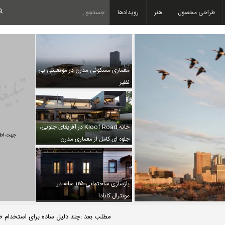
طراحی محصول
هنر
رویدادها
معماری مسکونی مدرن در موقعیتی بی
نظیر
خانه Kloof Road در آفریقای جنوبی،
جلوه ای کامل از معماری مدرن
بازسازی ساختمانی ۱۲۵ ساله در
مونترال کانادا
مطلب بعد :چند دلیل ساده برای استخدام ط