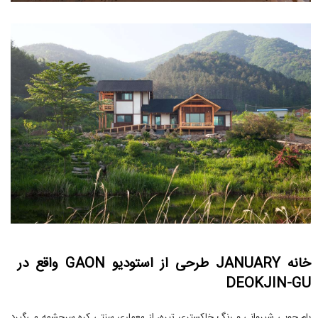
خانه JANUARY طرحی از استودیو GAON واقع در
DEOKJIN-GU
بام چوبی شیروانی و رنگ خاکستری تیره، از معماری سنتی کره سرچشمه می‌گیرد