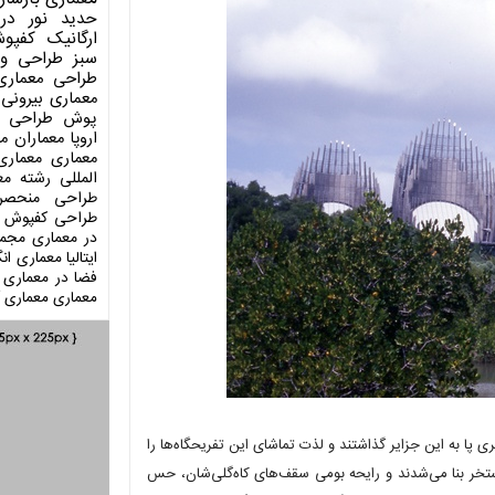
حدید
نور در
ارگانیک
کفپو
سبز
طراحی وی
طراحی معماری
معماری بیرونی
پوش
طراحی د
اروپا
معماران م
معماری
معماری
المللی
رشته مع
طراحی منحصر
طراحی کفپوش
در معماری
مجمو
ایتالیا
معماری انگ
فضا در معماری
معماری
معماری آ
مسافری پا به این جزایر گذاشتند و لذت تماشای این تفریحگاه‌ها را
استخر بنا می‌شدند و رایحه بومی سقف‌های کاه‌گلی‌شان، حس