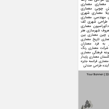
 معماری
معماری
ش چوبی
معماری
لا
معماری شهری
مهندسی معماری
طراحی شهری
کف
کوراسیون
معماری
عروف
شهرسازی
هنر
 چین
معماری بین
ماری
تاریخ معماری
 به فرد
معماران
شرکت معماری
رنگ
عه فرهنگی
معماری
لستان
معماری پایدار
معماری فرانسه
جایزه
ینده
طراحی صندلی