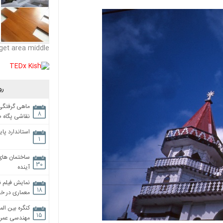
get area middle
رو
ماهی گرفتگی،
۸
نقاشی پگاه 
استاندارد پای
۱
ساختمان های
۳۰
آینده
نمایش فیلم ن
۱۸
معماری در خان
کنگره بین الم
۱۵
مهندسی عمران