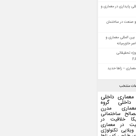
للی پایداری در معماری و
 صنعت در ساختمان
بین المللی معماری و
ر خاورمیانه
وژه تحقیقاتی
F
عماری – زاها حدید
ات منتخب
معماری داخلی
داخلی
گروه
عماری مدرن
صالح ساختمانی
کا
خلاقیت در
یت در معماری
ویلایی
تکنولوژی
ی
طراحی کف
زاها