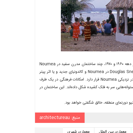
معماری معاصر در این مناطق، بندرت به چشم می‌خورد. Gabriel Cayrol در دهه ۱۹۶۰ و ۱۹۷۰، چند ساختمان مدرن سفید در Noumea
خلق کرد و گهگاهی نیز خانه‌ای به سبک مدرن یافت می‌شود مثلاً آثار Douglas Snelling در Noumea و کالدونیای جدید و یا اثر پیتر
استارتچبری در پورت ویلا. فرهنگسرای رنزو پیانو نیز در شبه‌جزیره‌ای جنگلی در نزدیکی Noumea قرار دارد. امکانات فرهنگی در یک طرف
توانه‌هایی سر به فلک کشیده شکل داده‌اند. این ساختمان در
یو دورنمای منطقه، خالق شگفتی خواهد بود.
منبع: architectureau
معماری بین الملل
معماری شهری