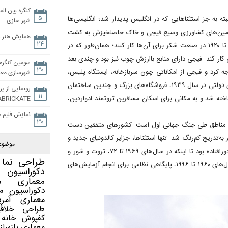
کنگره بین الم
۵
البته به جز استثناهایی که در انگلیس پدیدار شد؛ انگلیسی‌ها
شهر سازی
دند. آن‌ها با استفاده از زمین‌های کشاورزی وسیع فیجی و خاک حاصلخیزش به کشت
همایش هنر و
۲۴
نی‌شکر روی آوردند؛ با شش هزار هندی قرارداد بستند که در سال‌های ۱۸۷۹ تا ۱۹۲۰ در صنعت شکر برای آن‌ها کار کنند؛ همان‌طور که در
کار کند. فیجی دارای منابع باارزش چوب نیز بود و چندی بعد
سومین کنگره 
۳۰
کرد و فیجی از امکاناتی چون سربازخانه، ایستگاه پلیس،
شهرسازی معاص
دادگاه و مدرسه برخوردار شد. ساخت یک بنای دولتی در سال ۱۹۲۸، اداره‌های دولتی در سال ۱۹۳۹، فروشگاه‌های بزرگ و چندین ساختمان
رونمایی از پر
۱۱
قه بود. در سال ۱۹۱۴، هتل بزرگ آرام ساخته شد و به مکانی برای اسکان مسافرین ثروتمند ادواردین،
ABRICKATE
نمایش فلیم م
۳۰
این مناطق طی جنگ جهانی اول است. کشورهای متفقین دست
 به‌تدریج کم‌رنگ شد. تنها استثناها، جزایر کالدونیای جدید و
موضوع
تاهیتی فرانسه بودند.کالدونیای جدید تا قبل از رونق یافتن بازار نیکل، کاملاً دورافتاده بود تا اینکه در سال‌های ۱۹۶۹ تا ۷۲، ثروت و شور و
طراحی نما
شوق جدیدی در جزیره اصلی منطقه، گراند ترا به راه انداخت. تاهیتی در سال‌های ۱۹۶۰ تا ۱۹۹۶، پایگاهی نظامی برای انجام آزمایش‌های
دکوراسیون 
معماری
م
دکوراسیون
م
معماری آمری
طراحی
خلاق
کفپوش
خانه 
معماری
بازساز