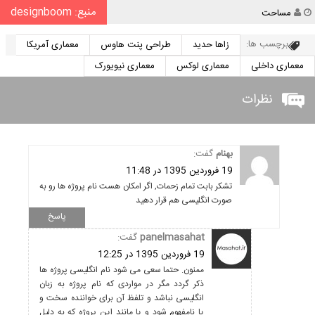
منبع: designboom
نویسنده
مساحت
برچسب ها:
زاها حدید
طراحی پنت هاوس
معماری آمریکا
معماری داخلی
معماری لوکس
معماری نیویورک
نظرات
بهنام
گفت:
19 فروردین 1395 در 11:48
تشکر بابت تمام زحمات, اگر امکان هست نام پروژه ها رو به
صورت انگلیسی هم قرار دهید
پاسخ
panelmasahat
گفت:
19 فروردین 1395 در 12:25
ممنون. حتما سعی می شود نام انگلیسی پروژه ها
ذکر گردد مگر در مواردی که نام پروژه به زبان
انگلیسی نباشد و تلفظ آن برای خواننده سخت و
یا نامفهوم شود و یا مانند این پروژه که به دلیل