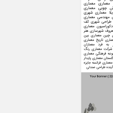
 معماری
معماری
ش چوبی
معماری
لا
معماری شهری
مهندسی معماری
طراحی شهری
کف
کوراسیون
معماری
عروف
شهرسازی
هنر
 چین
معماری بین
ماری
تاریخ معماری
 به فرد
معماران
شرکت معماری
رنگ
عه فرهنگی
معماری
لستان
معماری پایدار
معماری فرانسه
جایزه
ینده
طراحی صندلی