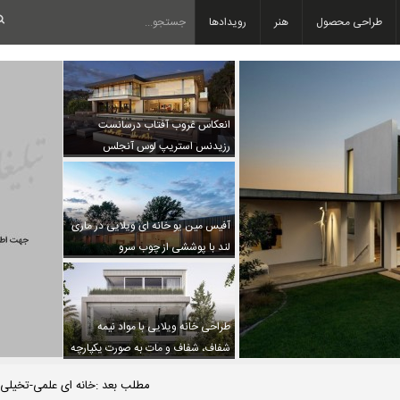
طراحی محصول
هنر
رویدادها
انعکاس غروب آفتاب درسانست
رزیدنس استریپ لوس آنجلس
آفیس مین یو خانه ای ویلایی در ماری
لند با پوششی از چوب سرو
طراحی خانه ویلایی با مواد نیمه
شفاف، شفاف و مات به صورت یکپارچه
مطلب بعد :خانه ای علمی-تخیلی در