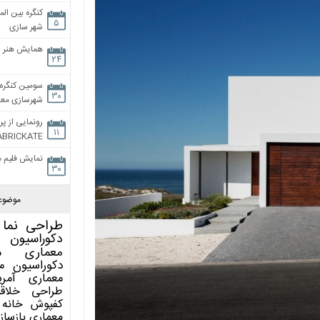
کنگره بین الم
۵
شهر سازی
همایش هنر و
۲۴
سومین کنگره 
۳۰
شهرسازی معاص
رونمایی از پر
۱۱
ABRICKATE
نمایش فلیم م
۳۰
موضوع
طراحی نما
دکوراسیون 
معماری
م
دکوراسیون
م
معماری آمری
طراحی
خلاق
کفپوش
خانه 
معماری
بازساز