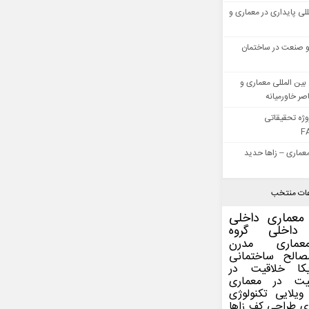
للی پایداری در معماری و
 صنعت در ساختمان
بین المللی معماری و
ر خاورمیانه
وژه تحقیقاتی
F
عماری – زاها حدید
ات منتخب
معماری داخلی
داخلی
گروه
عماری مدرن
صالح ساختمانی
کا
خلاقیت در
یت در معماری
ویلایی
تکنولوژی
ی
طراحی کف
زاها