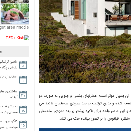
get area middle
رو
ماهی گرفتگی،
۸
نقاشی پگاه 
استاندارد پای
۱
ساختمان های
 آن بسیار موثر است. عمارتهای پشتی و جلویی به صورت دو
۳۰
آینده
عبیه شده و بدین ترتیب بر بعد عمودی ساختمان تاکید می
نمایش فیلم ن
۱۸
 و این عنصر واحد برای تاکید بیشتر بر بعد عمودی ساختمان
معماری در خان
ظره اقیانوس را بر تصور بیننده حک می کنند.
کنگره بین الم
۱۵
مهندسی عمران