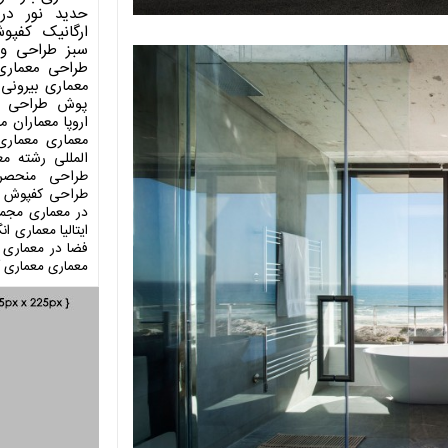
حدید
نور در
ارگانیک
کفپو
سبز
طراحی وی
طراحی معماری
معماری بیرونی
پوش
طراحی د
اروپا
معماران م
معماری
معماری
المللی
رشته مع
طراحی منحصر
طراحی کفپوش
در معماری
مجمو
ایتالیا
معماری انگ
فضا در معماری
معماری
معماری آ