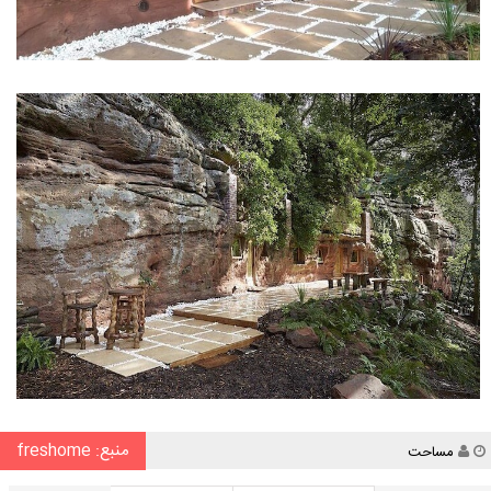
منبع: freshome
نویسنده
مساحت