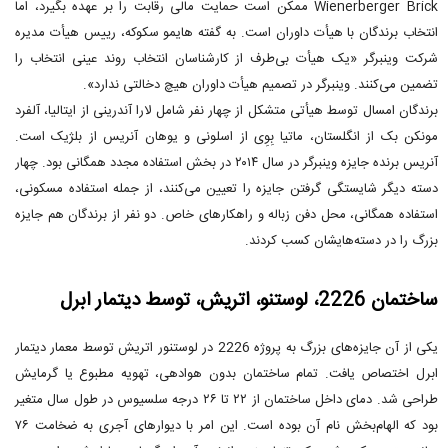
Wienerberger Brick ممکن است حمایت مالی رقابت را بر عهده بگیرد، اما
انتخاب برندگان با هیأت داوران است. به گفته هایمو سکوکه، رییس هیأت مدیره
شرکت وینبرگر «یک هیأت بی‌طرف از کارشناسان انتخاب روند عینی انتخاب را
تضمین می‌کنند. وینبرگر در تصمیم هیأت داوران هیچ دخالتی ندارد».
برندگان امسال توسط هیأتی متشکل از چهار نفر شامل لارا آندرینی از ایتالیا، آلفرد
مونکن بک از انگلستان، ماتیا بِوِی از اسلونی و یوهان آنریس از بلژیک است.
آنریس برنده جایزه وینبرگر در سال ۲۰۱۴ در بخش استفاده مجدد همگانی بود. چهار
دسته دیگر شایستگی گرفتن جایزه را تعیین می‌کنند، از جمله استفاده مسکونی،
استفاده همگانی، محل دفن زباله و راهکارهای خاص. دو نفر از برندگان هم جایزه
بزرگ را در دسته‌هایشان کسب کردند.
ساختمان 2226، لوستنو، اتریش، توسط دیتمار ابرل
یکی از آن جایزه‌های بزرگ به پروژه 2226 در لوستنور اتریش توسط معمار دیتمار
ابرل اختصاص یافت. تمام ساختمان بدون هوادهی، تهویه مطبوع یا گرمایش
طراحی شد. دمای داخل ساختمان از ۲۲ تا ۲۶ درجه سلسیوس در طول سال متغیر
بود که الهام‌بخش نام آن بوده است. این امر با دیوارهای آجری به ضخامت ۷۶