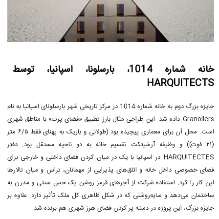
خانه شماره 1014، بارسلونا، اسپانیا، توسط
HARQUITECTS
جایزه بزرگ دوم به خانه شماره 1014 در مرکز تاریخی شهر بارسلونای اسپانیا به نام
Granollers داده شد. این طراحی مثال بارز تطبیق «فضای پرت» با مناطق شهری
است. محل آن برای معماری پیچیده بود (طولانی و باریک به پهنای فقط ۶/۵ متر
(۲۱ فوت)) و وظیفه آرشیتکت تقسیم خانه به دو ناحیه مستقل بود. دفتر
HARQUITECTES در اسپانیا با یک در میان کردن فضای داخلی و خارجی برای
فضای خصوصی داخل خانه و اتاق‌های پذیرایی از مهمانان، تراس و میان تالارها
این کار را کرد. استفاده شرکت از آجرهای قرمز روشن یک حس سنتی و مدرن به
ساختمان می‌دهد و سایه‌روشنی که در شکل ظاهری کل ملک تأثیر دارد. علاوه بر
جایزه بزرگ، این پروژه در دسته پر کردن فضای هرز شهری هم برنده شد.