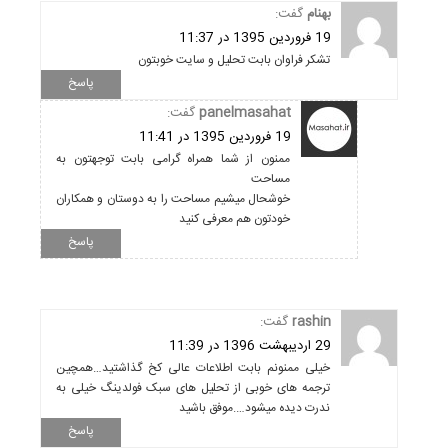
بهنام
گفت:
19 فروردین 1395 در 11:37
تشکر فراوان بابت تحلیل و سایت خوبتون
پاسخ
panelmasahat
گفت:
19 فروردین 1395 در 11:41
ممنون از شما همراه گرامی بابت توجهتون به
مساحت
خوشحال میشیم مساحت را به دوستان و همکاران
خودتون هم معرفی کنید
پاسخ
rashin
گفت:
29 اردیبهشت 1396 در 11:39
خیلی ممنونم بابت اطلاعات عالی کخ گذاشتید…همچین
ترجمه های خوبی از تحلیل های سبک فولدینگ خیلی به
ندرت دیده میشود….موفق باشید
پاسخ