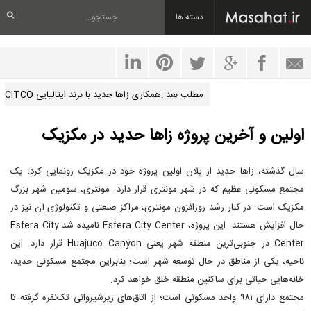
دسته ها
مطلب بعد :همکاری زاها حدید با برند ایتالیایی CITCO
اولین و آخرین پروژه زاها حدید در مکزیک
سال گذشته، زاها حدید از پلان اولین پروژه خود در مکزیک رونمایی کرد؛ یک
مجتمع مسکونی عظیم که در شهر مونتری قرار دارد. مونتری، سومین شهر بزرگ
مکزیک است. در کنار رشد روزافزون مونتری، مراکز صنعتی و تکنولوژی آن نیز در
حال افزایش هستند. این پروژه، Esfera City Center نامیده شد.Esfera City
Center در جنوبی‌ترین منطقه شهر یعنی Huajuco Canyon قرار دارد. این
ناحیه، یکی از مناطق در حال توسعه شهر است؛ بنابراین مجتمع مسکونی حدید،
خانه‌هایی حیاتی برای ساکنین منطقه خلق خواهد کرد.
مجتمع دارای ۹۸۱ واحد مسکونی است؛ از اتاق‌های زیرشیروانی تک‌نفره گرفته تا