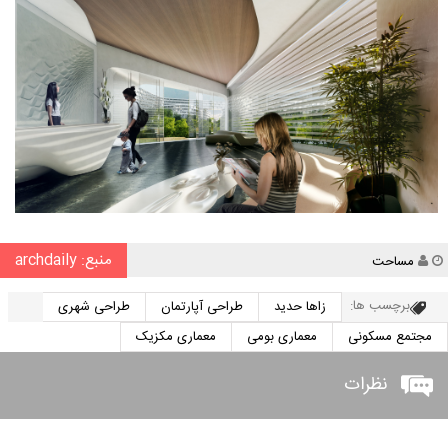
منبع: archdaily
نویسنده
مساحت
برچسب ها:
زاها حدید
طراحی آپارتمان
طراحی شهری
مجتمع مسکونی
معماری بومی
معماری مکزیک
نظرات