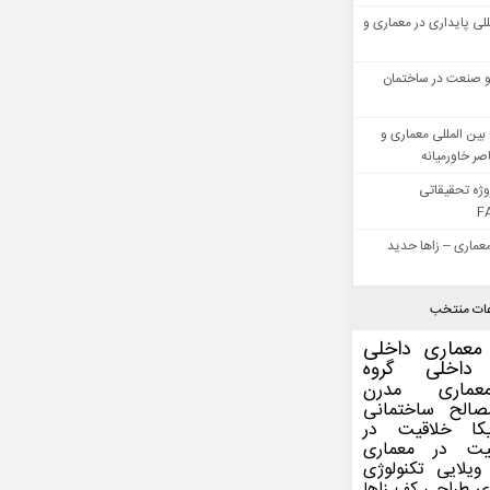
للی پایداری در معماری و
 صنعت در ساختمان
بین المللی معماری و
ر خاورمیانه
وژه تحقیقاتی
F
عماری – زاها حدید
ات منتخب
معماری داخلی
داخلی
گروه
عماری مدرن
صالح ساختمانی
کا
خلاقیت در
یت در معماری
ویلایی
تکنولوژی
ی
طراحی کف
زاها