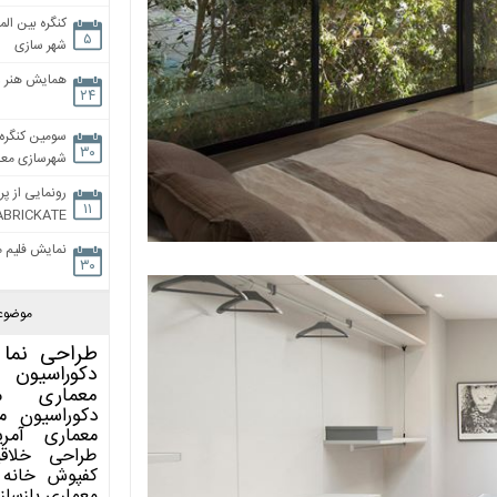
کنگره بین الم
۵
شهر سازی
همایش هنر و
۲۴
سومین کنگره 
۳۰
شهرسازی معاص
رونمایی از پر
۱۱
ABRICKATE
نمایش فلیم م
۳۰
موضوع
طراحی نما
دکوراسیون 
معماری
م
دکوراسیون
م
معماری آمری
طراحی
خلاق
کفپوش
خانه 
معماری
بازساز