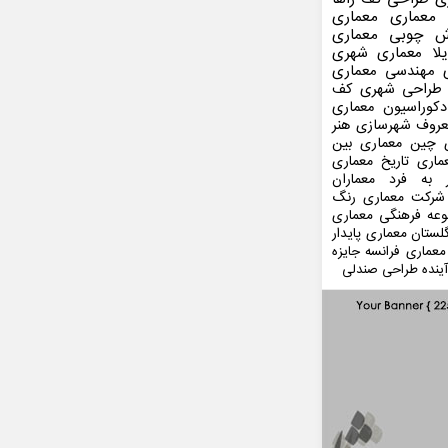
 معماری
معماری
ش چوبی
معماری
لا
معماری شهری
مهندسی معماری
طراحی شهری
کف
کوراسیون
معماری
عروف
شهرسازی
هنر
 چین
معماری بین
ماری
تاریخ معماری
 به فرد
معماران
شرکت معماری
رنگ
عه فرهنگی
معماری
لستان
معماری پایدار
معماری فرانسه
جایزه
ینده
طراحی صندلی