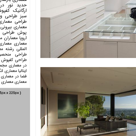
حدید
نور در
ارگانیک
کفپو
سبز
طراحی وی
طراحی معماری
معماری بیرونی
پوش
طراحی د
اروپا
معماران م
معماری
معماری
المللی
رشته مع
طراحی منحصر
طراحی کفپوش
در معماری
مجمو
ایتالیا
معماری انگ
فضا در معماری
معماری
معماری آ