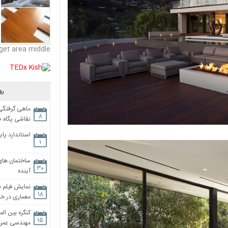
get area middle
رو
ماهی گرفتگی،
۸
نقاشی پگاه 
استاندارد پای
۱
ساختمان های
۳۰
آینده
نمایش فیلم ن
۱۸
معماری در خان
کنگره بین الم
۱۵
مهندسی عمران