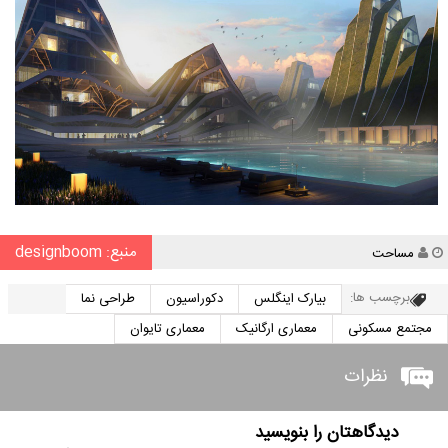
منبع: designboom
نویسنده
مساحت
برچسب ها:
بیارک اینگلس
دکوراسیون
طراحی نما
مجتمع مسکونی
معماری ارگانیک
معماری تایوان
نظرات
دیدگاهتان را بنویسید