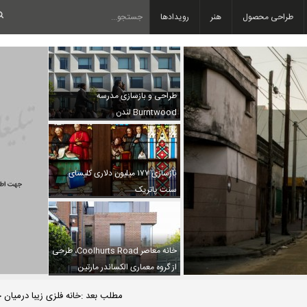
طراحی محصول
هنر
رویدادها
طراحی و بازسازی مدرسه
Burntwood لندن
بازسازی ۱۷۷ میلیون دلاری کلیسای
سنت پاتریک
خانه معاصر Coolhurts Road، طرحی
از گروه معماری الکساندر مارتین
مطلب بعد :خانه فلزی زیبا درمیان 