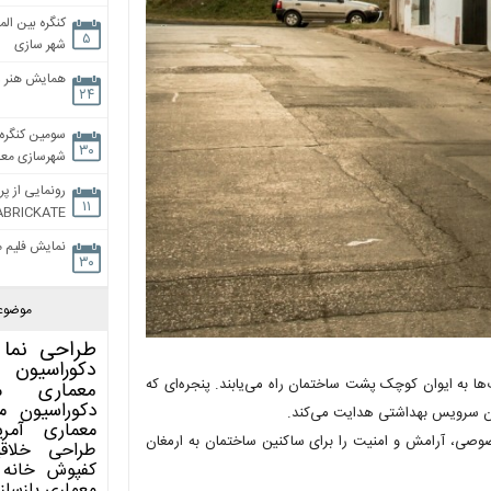
کنگره بین الم
۵
شهر سازی
همایش هنر و
۲۴
سومین کنگره 
۳۰
شهرسازی معاص
رونمایی از پر
۱۱
ABRICKATE
نمایش فلیم م
۳۰
موضوع
طراحی نما
دکوراسیون 
ا به ایوان کوچک پشت ساختمان راه می‌یابند. پنجره‌ای که
معماری
م
دکوراسیون
م
رون سرویس بهداشتی هدایت می‌کند.
معماری آمری
وصی، آرامش و امنیت را برای ساکنین ساختمان به ارمغان
طراحی
خلاق
کفپوش
خانه 
معماری
بازساز