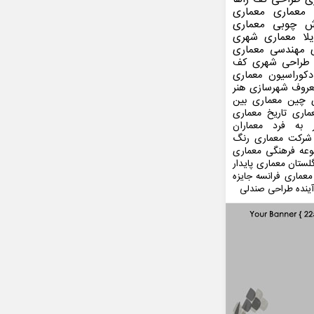
 معماری
معماری
ش چوبی
معماری
لا
معماری شهری
مهندسی معماری
طراحی شهری
کف
کوراسیون
معماری
عروف
شهرسازی
هنر
 چین
معماری بین
ماری
تاریخ معماری
 به فرد
معماران
شرکت معماری
رنگ
عه فرهنگی
معماری
لستان
معماری پایدار
معماری فرانسه
جایزه
ینده
طراحی صندلی