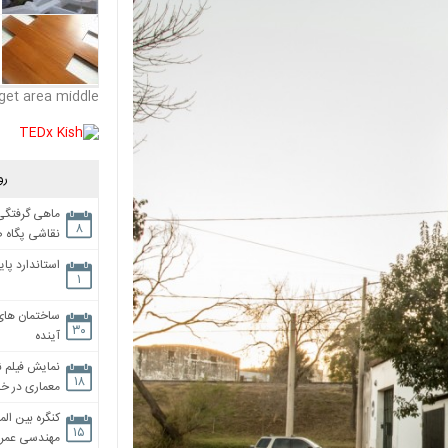
get area middle
رو
ماهی گرفتگی،
۸
نقاشی پگاه 
استاندارد پای
۱
ساختمان های
۳۰
آینده
نمایش فیلم ن
۱۸
معماری در خان
کنگره بین الم
۱۵
مهندسی عمران