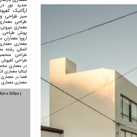
حدید
نور در
ارگانیک
کفپو
سبز
طراحی وی
طراحی معماری
معماری بیرونی
پوش
طراحی د
اروپا
معماران م
معماری
معماری
المللی
رشته مع
طراحی منحصر
طراحی کفپوش
در معماری
مجمو
ایتالیا
معماری انگ
فضا در معماری
معماری
معماری آ