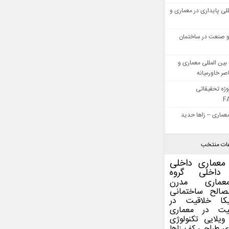
للی پایداری در معماری و
 صنعت در ساختمان
بین المللی معماری و
ر خاورمیانه
وژه تحقیقاتی
F
عماری – زاها حدید
ات منتخب
معماری داخلی
داخلی
گروه
عماری مدرن
صالح ساختمانی
کا
خلاقیت در
یت در معماری
ویلایی
تکنولوژی
ی
طراحی کف
زاها