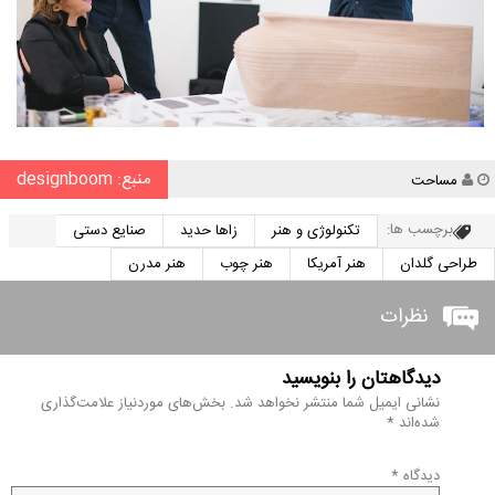
منبع: designboom
نویسنده
مساحت
برچسب ها:
تکنولوژی و هنر
زاها حدید
صنایع دستی
طراحی گلدان
هنر آمریکا
هنر چوب
هنر مدرن
نظرات
دیدگاهتان را بنویسید
نشانی ایمیل شما منتشر نخواهد شد.
بخش‌های موردنیاز علامت‌گذاری
شده‌اند
*
دیدگاه
*