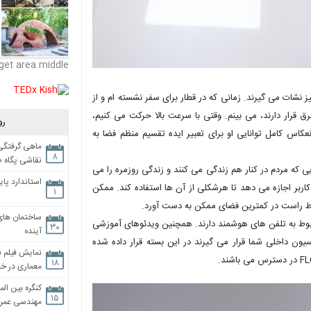
get area middle
نشات می گیرند. زمانی که در قطار برای سفر نشسته ام و از
رق قرار دارند، می بینم. وقتی با سرعت بالا حرکت می کنیم،
رو
کاس کامل توانایی او برای تعبیر ایده تقسیم منظم فضا به
ماهی گرفتگی،
۸
نقاشی پگاه 
که مردم در کنار هم زندگی می کنند و زندگی روزمره را می
استاندارد پای
اربر اجازه می دهد تا هرشکلی از آن ها استفاده کند. ممکن
۱
وط راست در کمترین فضای ممکن به دست آورد.
ساختمان های
ربوط به تلفن های هوشمند دارند. همچنین ویدئوهای آموزشی
۳۰
آینده
یون داخلی شما قرار می گیرند در این بسته قرار داده شده
نمایش فیلم ن
۱۸
معماری در خان
کنگره بین الم
۱۵
مهندسی عمران