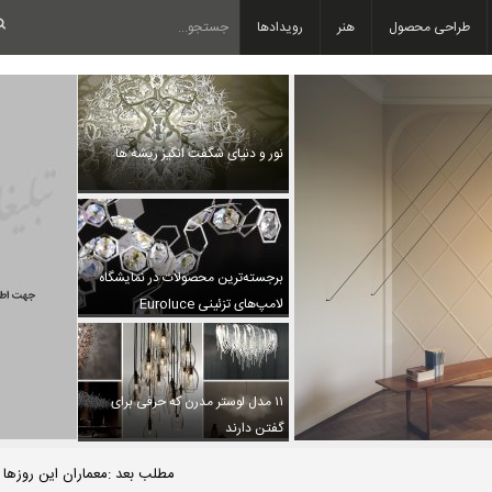
طراحی محصول
هنر
رویدادها
نور و دنیای شگفت انگیز ریشه ها
برجسته‌ترین محصولات در نمایشگاه
لامپ‌های تزئینی Euroluce
۱۱ مدل لوستر مدرن که حرفی برای
گفتن دارند
مطلب بعد :معماران این روزها