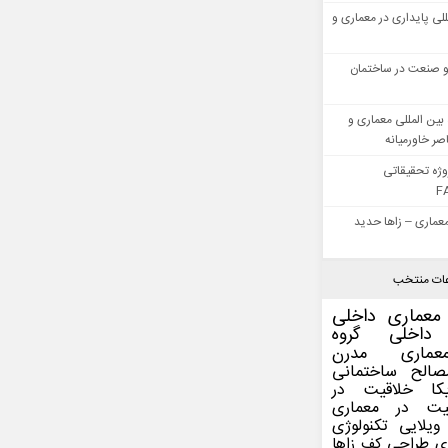
للی پایداری در معماری و
 صنعت در ساختمان
بین المللی معماری و
ر خاورمیانه
وژه تحقیقاتی
F
عماری – زاها حدید
ات منتخب
معماری داخلی
داخلی
گروه
عماری مدرن
صالح ساختمانی
کا
خلاقیت در
یت در معماری
ویلایی
تکنولوژی
ی
طراحی کف
زاها