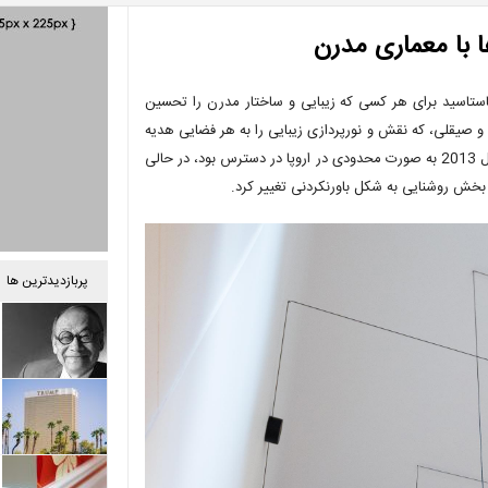
با معماری مدرن
نگ (FLOS String Lights) توسط مایکل آناستاسید برای هر کسی که زیبایی و ساختار مدرن را تحسین
 و صیقلی، که نقش و نورپردازی زیبایی را به هر فضایی هدیه
می دهد، تداعی کننده زیبایی ابعاد هندسی می باشد. استرینگ لایتس در سال 2013 به صورت محدودی در اروپا در دسترس بود، در حالی
پربازدیدترین ها