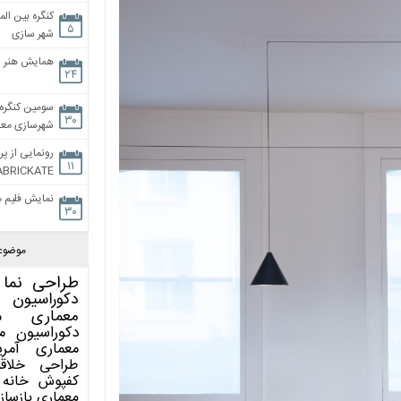
کنگره بین الم
۵
شهر سازی
همایش هنر و
۲۴
سومین کنگره 
۳۰
شهرسازی معاص
رونمایی از پر
۱۱
ABRICKATE
نمایش فلیم م
۳۰
موضوع
طراحی نما
دکوراسیون 
معماری
م
دکوراسیون
م
معماری آمری
طراحی
خلاق
کفپوش
خانه 
معماری
بازساز