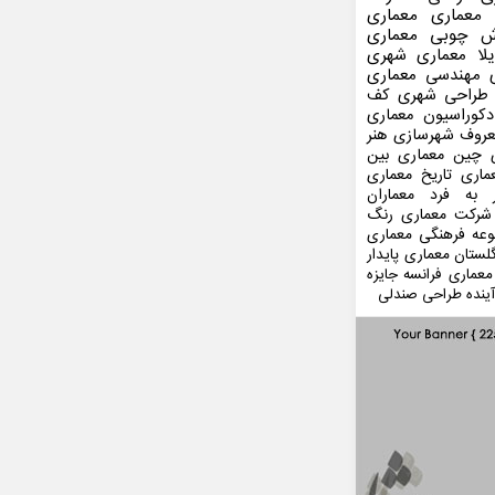
 معماری
معماری
ش چوبی
معماری
لا
معماری شهری
مهندسی معماری
طراحی شهری
کف
کوراسیون
معماری
عروف
شهرسازی
هنر
 چین
معماری بین
ماری
تاریخ معماری
 به فرد
معماران
شرکت معماری
رنگ
عه فرهنگی
معماری
لستان
معماری پایدار
معماری فرانسه
جایزه
ینده
طراحی صندلی