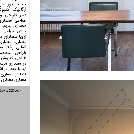
حدید
نور در
ارگانیک
کفپو
سبز
طراحی وی
طراحی معماری
معماری بیرونی
پوش
طراحی د
اروپا
معماران م
معماری
معماری
المللی
رشته مع
طراحی منحصر
طراحی کفپوش
در معماری
مجمو
ایتالیا
معماری انگ
فضا در معماری
معماری
معماری آ