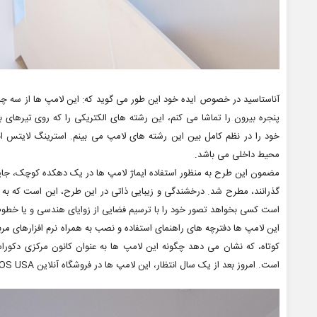
آناستاسید در خصوص ایده خود این طور می گوید که: این لامپ ها از سه چیز 
پنجره بیرون را تماشا می کنم، این رشته های الکتریکی را که روی تیرهای ب
خود را در نظم کامل بین این رشته های لامپ می بینم. استرینگ لایتس انع
محیط داخلی می باشد.
مضمون این طرح به منظور استفاده ایماژ لامپ ها در یک دهکده کوچک، جایی 
گذرانند، مطرح شد. درخشندگی و زیبایی ذاتی در این طرح، این است که به ک
است کسی بخواهد تصور خود را با ترسیم فضایی از زوایای هندسی و یا خط
این لامپ ها دفترچه های راهنمای استفاده و نصب به همراه نرم افزارهای م
کوتاه، که نشان می دهد چگونه این لامپ ها به عنوان کانون مرکزی دکوراس
است. امروز بعد از یک سال انتظار، این لامپ ها در فروشگاه آنلاین FLOS USA در دسترس می باشند.