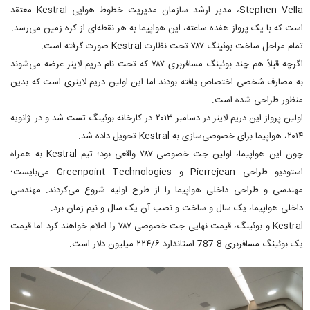
Stephen Vella، مدیر ارشد سازمان مدیریت خطوط هوایی Kestral معتقد
است که با یک پرواز هفده‌ ساعته، این هواپیما به هر نقطه‌ای از کره زمین می‌رسد.
تمام مراحل ساخت بوئینگ ۷۸۷ تحت نظارت Kestral صورت گرفته است.
اگرچه قبلاً هم چند بوئینگ مسافربری ۷۸۷ که تحت نام دریم لاینر عرضه می‌شوند
به مصارف شخصی اختصاص یافته بودند اما این اولین دریم لاینری است که بدین
منظور طراحی شده است.
اولین پرواز این دریم لاینر در دسامبر ۲۰۱۳ در کارخانه بوئینگ تست شد و در ژانویه
۲۰۱۴، هواپیما برای خصوصی‌سازی به Kestral تحویل داده شد.
چون این هواپیما، اولین جت خصوصی ۷۸۷ واقعی بود؛ تیم Kestral به همراه
استودیو طراحی Pierrejean و Greenpoint Technologies می‌بایست؛
مهندسی و طراحی داخلی هواپیما را از طرح اولیه شروع می‌کردند. مهندسی
داخلی هواپیما، یک سال و ساخت و نصب آن یک سال و نیم زمان برد.
Kestral و بوئینگ، قیمت نهایی جت خصوصی ۷۸۷ را اعلام خواهند کرد اما قیمت
یک بوئینگ مسافربری 8-787 استاندارد ۲۲۴/۶ میلیون دلار است.