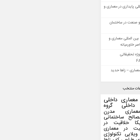
للی پایداری در معماری و
 صنعت در ساختمان
بین المللی معماری و
ر خاورمیانه
وژه تحقیقاتی
F
عماری – زاها حدید
ات منتخب
معماری داخلی
داخلی
گروه
عماری مدرن
صالح ساختمانی
کا
خلاقیت در
یت در معماری
ویلایی
تکنولوژی
ی
طراحی کف
زاها