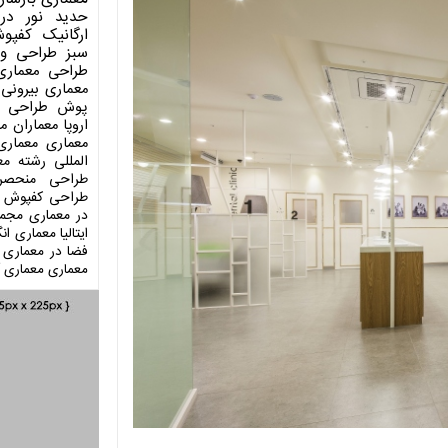
حدید
نور در
ارگانیک
کفپو
سبز
طراحی وی
طراحی معماری
معماری بیرونی
پوش
طراحی د
اروپا
معماران م
معماری
معماری
المللی
رشته مع
طراحی منحصر
طراحی کفپوش
در معماری
مجمو
ایتالیا
معماری انگ
فضا در معماری
معماری
معماری آ