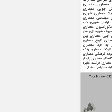
 معماری
معماری
ش چوبی
معماری
لا
معماری شهری
مهندسی معماری
طراحی شهری
کف
کوراسیون
معماری
عروف
شهرسازی
هنر
 چین
معماری بین
ماری
تاریخ معماری
 به فرد
معماران
شرکت معماری
رنگ
عه فرهنگی
معماری
لستان
معماری پایدار
معماری فرانسه
جایزه
ینده
طراحی صندلی