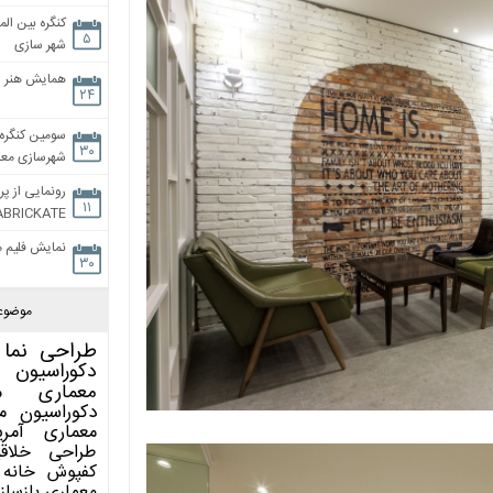
کنگره بین الم
۵
شهر سازی
همایش هنر و
۲۴
سومین کنگره 
۳۰
شهرسازی معاص
رونمایی از پر
۱۱
ABRICKATE
نمایش فلیم م
۳۰
موضوع
طراحی نما
دکوراسیون 
معماری
م
دکوراسیون
م
معماری آمری
طراحی
خلاق
کفپوش
خانه 
معماری
بازساز