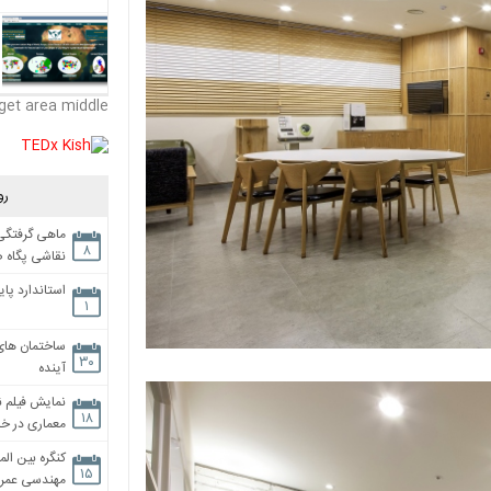
get area middle
رو
ماهی گرفتگی،
۸
نقاشی پگاه 
استاندارد پای
۱
ساختمان های
۳۰
آینده
نمایش فیلم ن
۱۸
معماری در خان
کنگره بین الم
۱۵
مهندسی عمران