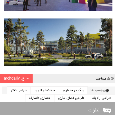
منبع: archdaily
نویسنده
مساحت
برچسب ها:
رنگ در معماری
ساختمان اداری
طراحی دفتر
طراحی راه پله
طراحی فضای اداری
معماری دانمارک
نظرات