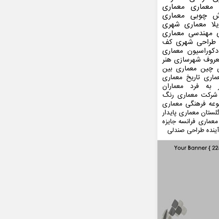
 معماری
معماری
ش چوبی
معماری
لا
معماری شهری
مهندسی معماری
طراحی شهری
کف
کوراسیون
معماری
عروف
شهرسازی
هنر
 چین
معماری بین
ماری
تاریخ معماری
 به فرد
معماران
شرکت معماری
رنگ
عه فرهنگی
معماری
لستان
معماری پایدار
معماری فرانسه
جایزه
ینده
طراحی صندلی