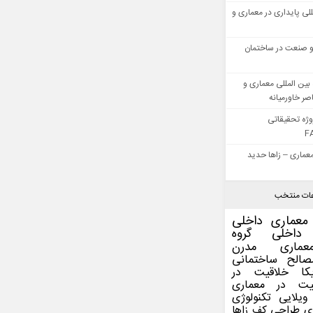
للی پایداری در معماری و
 صنعت در ساختمان
بین المللی معماری و
ر خاورمیانه
وژه تحقیقاتی
F
عماری – زاها حدید
ات منتخب
معماری داخلی
داخلی
گروه
عماری مدرن
صالح ساختمانی
کا
خلاقیت در
یت در معماری
ویلایی
تکنولوژی
ی
طراحی کف
زاها