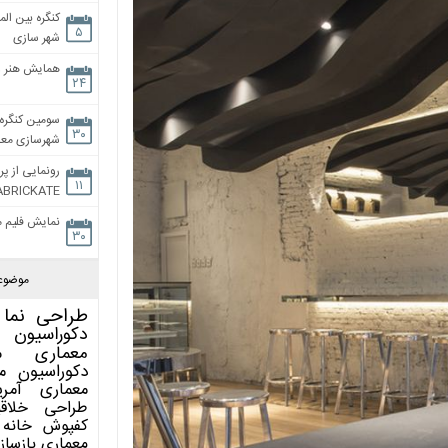
کنگره بین الم
۵
شهر سازی
همایش هنر و
۲۴
سومین کنگره 
۳۰
شهرسازی معاص
رونمایی از پر
۱۱
ABRICKATE
نمایش فلیم م
۳۰
موضوع
طراحی نما
دکوراسیون 
معماری
م
دکوراسیون
م
معماری آمری
طراحی
خلاق
کفپوش
خانه 
معماری
بازساز