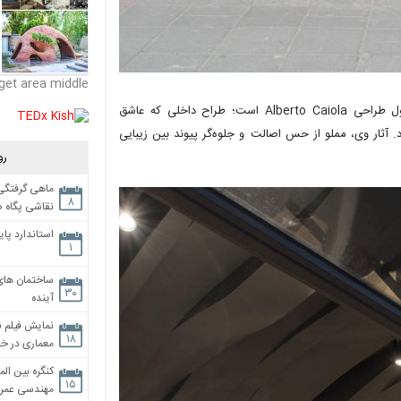
get area middle
اسم این مکان،Fumi است که در شانگهای چین قرار دارد. Fumi محصول طراحی Alberto Caiola است؛ طراح داخلی که عاشق
د که باید گفته شود. آثار وی، مملو از حس اصالت و جلوه‌گر پیوند بین زیبایی
رو
ماهی گرفتگی،
۸
نقاشی پگاه 
استاندارد پای
۱
ساختمان های
۳۰
آینده
نمایش فیلم ن
۱۸
معماری در خان
کنگره بین الم
۱۵
مهندسی عمران