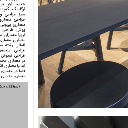
حدید
نور در
ارگانیک
کفپو
سبز
طراحی وی
طراحی معماری
معماری بیرونی
پوش
طراحی د
اروپا
معماران م
معماری
معماری
المللی
رشته مع
طراحی منحصر
طراحی کفپوش
در معماری
مجمو
ایتالیا
معماری انگ
فضا در معماری
معماری
معماری آ