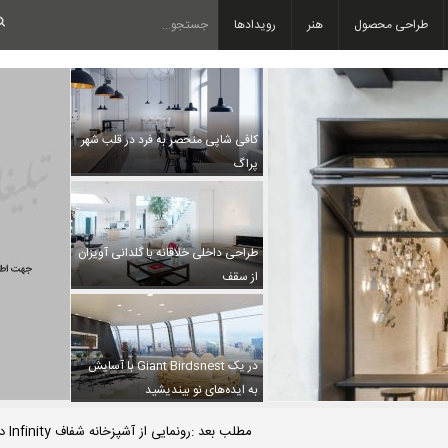
طراحی محصول
هنر
رویدادها
کافی شاپی منحصر به فرد در قلب شهر
پراگ
طراحی داخلی خلاقانه با گلدانی آویزان
از سقف
در یک Giant Birdsnest با آسایش
به ایده‌های نو بیندیشید
مطلب بعد :رونمایی از آشپزخانه شفاف Infinity در دوسالانه معماری ونیز