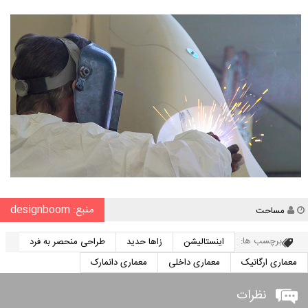
منبع: designboom
نویسنده
مساحت
برچسب ها:
اینستالیشن
زاها حدید
طراحی منحصر به فرد
معماری ارگانیک
معماری داخلی
معماری دانمارک
نظرات