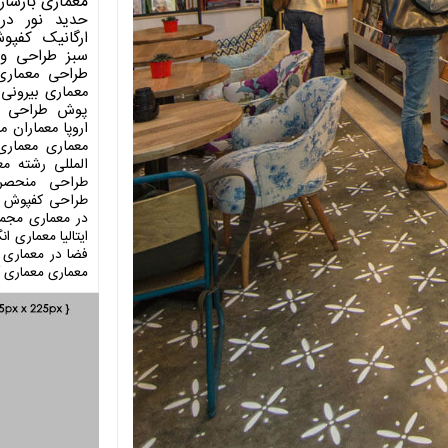
معماری
بازساز
حدید
نور در
ارگانیک
کفپو
سبز
طراحی وی
طراحی معماری
معماری بیرونی
پوش
طراحی د
اروپا
معماران م
معماری
معماری
المللی
رشته مع
طراحی منحصر
طراحی کفپوش
در معماری
مجمو
ایتالیا
معماری انگ
فضا در معماری
معماری
معماری آ