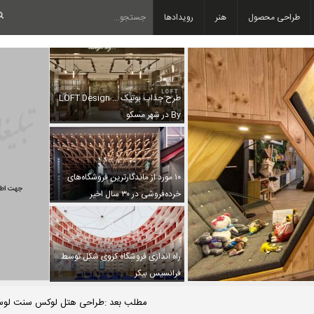
طراحی محصول
هنر
رویدادها
طرح جذاب بوتیک … LOFT Design
By در شهر مسکو
۱۰ مورد از ماندگارترین فروشگاه‌های
خرده‌فروشی در ۳۰ سال اخیر
راه اندازی فروشگاه کروی شکل توسط
فرانسیس بیکر
مطلب بعد :طراحی هتل لوکس سنت لوسیا