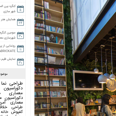
کنگره بین الم
۵
شهر سازی
همایش هنر و
۲۴
سومین کنگره 
۳۰
شهرسازی معاص
رونمایی از پر
۱۱
ABRICKATE
نمایش فلیم م
۳۰
موضوع
طراحی نما
دکوراسیون 
معماری
م
دکوراسیون
م
معماری آمری
طراحی
خلاق
کفپوش
خانه 