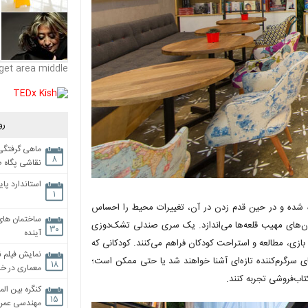
get area middle
رو
ماهی گرفتگی،
۸
نقاشی پگاه 
استاندارد پای
۱
در دو طبقه گسترده شده و در حین قدم زدن در آن، تغییرات محیط را احساس
ساختمان های
تان‌های مهیب قلعه‌ها می‌اندازد. یک سری صندلی تشک‌دوزی
۳۰
آینده
زی، مطالعه و استراحت کودکان فراهم می‌کنند. کودکانی که
نمایش فیلم ن
های سرگرم‌کننده تازه‌ای آشنا خواهند شد یا حتی ممکن است؛
۱۸
معماری در خان
تاب‌فروشی تجربه کنند.
کنگره بین الم
۱۵
مهندسی عمران