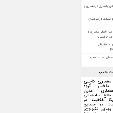
للی پایداری در معماری و
 صنعت در ساختمان
بین المللی معماری و
ر خاورمیانه
وژه تحقیقاتی
F
عماری – زاها حدید
ات منتخب
معماری داخلی
داخلی
گروه
عماری مدرن
صالح ساختمانی
کا
خلاقیت در
یت در معماری
ویلایی
تکنولوژی