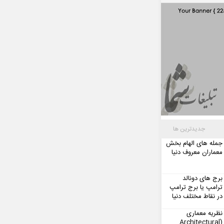
جدیدترین ها
جمله های الهام بخش
معماران معروف دنیا
برج های دونالد
ترامپ یا برج ترامپ
در نقاط مختلف دنیا
نظریه معماری
(Architectural