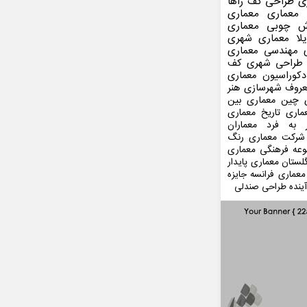
ی
طراحی کف
زاها
 معماری
معماری
ش چوبی
معماری
لا
معماری شهری
مهندسی معماری
طراحی شهری
کف
کوراسیون
معماری
عروف
شهرسازی
هنر
 چین
معماری بین
ماری
تاریخ معماری
 به فرد
معماران
شرکت معماری
رنگ
عه فرهنگی
معماری
لستان
معماری پایدار
معماری فرانسه
جایزه
ینده
طراحی صندلی