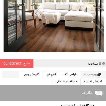
منبع: builddirect
نویسنده
مساحت
برچسب ها:
طراحی کف
کفپوش
کفپوش چوبی
کفپوش لمینت
مصالح ساختمانی
نظرات