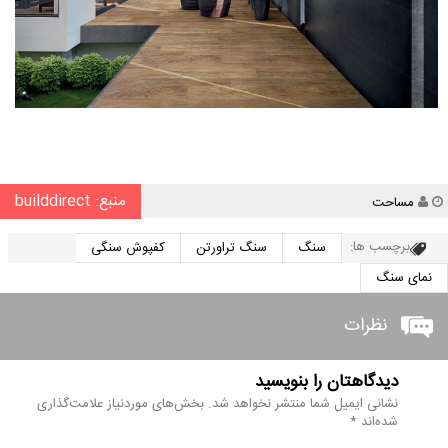
منبع: builddirect
نویسنده
مساحت
برچسب ها:
سنگ
سنگ تراورتن
کفپوش سنگی
نمای سنگ
نظرات
دیدگاهتان را بنویسید
نشانی ایمیل شما منتشر نخواهد شد.
بخش‌های موردنیاز علامت‌گذاری
شده‌اند
*