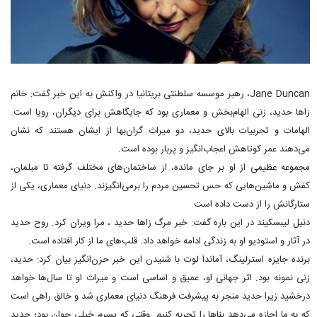
Jane Duncan، رهبر موسسه سلطنتی بریتانیا در واکنش به این خبر گفت: خانم
زاها حدید، زنی الهام‌بخش و معماری بود که جایگاهش برای دیگران، رویا است.
الهامات و تجربیات بالای حدید، دو میراث گران‌بها از ایشان هستند که نشان
می‌دهند عمر کوتاهش اعجاب‌انگیز و پربار بوده است.
مجموعه عظیمی از او بر جای مانده، از ساختمان‌های مختلف گرفته تا مبلمان،
کفش و ماشین‌هایی که حس تحسین مردم را برمی‌انگیزند. دنیای معماری، یکی از
ستارگانش را از دست داده است.
دنیل لیبسکیند در این باره گفت: خبر مرگ زاها حدید ، مرا ویران کرد. روح حدید
در آثار و استودیو او به زندگی ادامه خواهد داد. قلب‌های ما از کار افتاده است.
برنده جایزه استرلینگ، آماندا لوت با شنیدن این خبر حزن‌انگیز بیان کرد: حدید،
زنی نمونه بود. اثر جهانی او، عمیق و اساسی است و میراث او تا سال‌ها خواهد
درخشید زیرا حدید منجر به پیشرفت فرهنگ دنیای معماری شد و خالق راهی است
که به ما اجازه می‌دهد بناها را تجربه کنیم. وقتی که پسرم خیلی جوان بود؛ حدید