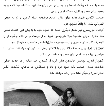
به او یاد داد که چگونه اسمش را به زبان عربی بنویسد؛ این لحظه‌ای بود که من به
وجود زبان معماری قابل‌ملاحظه او پی بردم.
حدید، الگویی خارق‌العاده برای زنان است. برخلاف اینکه گاهی از او به خوبی
قدردانی نشد اما واقعاً مشهور بود.
گراهام موریسون نیز معمار دیگری است که اندوه خود را با بیان این کلمات نشان
داد: حدید، خیلی متفاوت بود؛ هیچ‌کس شبیه به او نیست و نمی‌دانم چگونه او را
توصیف کنم. حدید، دنیایی از خصوصیات خارق‌العاده و منحصر به خودش بود.
Ed Vaizey، وزیر فرهنگ انگلیس با انتشار پستی در توییتر، درگذشت حدید را
غرامتی بزرگ و سنگین برای معماری معاصر می داند.
شهردار لندن، بوریس جانسون بیان کرد: از شنیدن خبر مرگ زاها حدید خیلی
ناراحت شدم. حدید، یک اسوه بود و یاد و میراثش در بناهای شگفت انگیز
استراتفورد و دیگر نقاط دنیا زنده خواهد ماند.