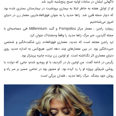
ناگهانی ایشان در ساعات اولیه صبح پنج‌شنبه تایید شد.
او از اوایل هفته به خاطر ابتلا به بیماری برونشیت در بیمارستان بستری شده بود
که دچار حمله قلبی شد. زاها حدید را به عنوان فوق‌العاده‌ترین معمار زن در دنیای
امروز می‌شناختیم.
ریچارد راجرز ، معمار مرکز Pompidou و گنبد Millennium طی مصاحبه‌ای با
مجله گاردین، خبر مرگ زاها حدید را واقعاً وحشتناک عنوان کرد.
لرد راجرز معتقد است که حدید، معماری فوق‌العاده، زنی شگفت‌انگیز و شخصی
حیرت‌انگیز بود. در بین معمارهای چند دهه اخیر، هیچ‌کس به اندازه حدید روی
دنیای معماری اثر نگذاشته است. او اولین زن برنده جایزه پریتزکر بود.
رگرس در ادامه گفت: من اولین بار در کاردیف با او روبه‌رو شدم؛ جایی که دولت با
روشی شرم‌آور پروژه او را رد کرده بود. او مجبور بود در تمامی مسیر بر سر راه و
روش خود بجنگد. مرگ زاها حدید ، فقدان بزرگی است.