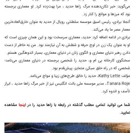
می‌گوید: خبر تکان‌دهنده مرگ زاها حدید ، مرا بهت‌زده کرد. او معماری برجسته
بود که مرزها و موانع را کنار زد.
آنجلا برادی، رئیس اسبق موسسه سلطنتی رویال از حدید به عنوان خارق‌العاده‌ترین
معمار عصر ما یاد می‌کند.
برادی در ادامه اضافه کرد: حدید، معماری سرسخت بود و این همان چیزی است که
او به عنوان یک زن در اوج حرفه و شغلش به آن نیازمند بود. من به خاطر از دست
دادن رهبر دنیای معماری و الگوی زنان در دنیای معماری، بسیار اندوهگین هستم.
سخنگوی کارخانه بی ام و، حدید را شخصی برجسته در دنیای معماری می‌نامد؛
شخصی که در راه خلق سبکی متمایز، پیش‌قدم بود.
مؤلف Kathy Lette، حدید را خالق طرح‌های زیبا و مواج می‌نامد.
Tanara Roje، مدیر موسسه ملی بالت انگلیس نیز از خبر مرگ زاها حدید ، ابراز
تأسف و اندوه کرد.
شما می توانید تمامی مطلب گذشته در رابطه با زاها حدید را در
اینجا
مشاهده
نمایید.