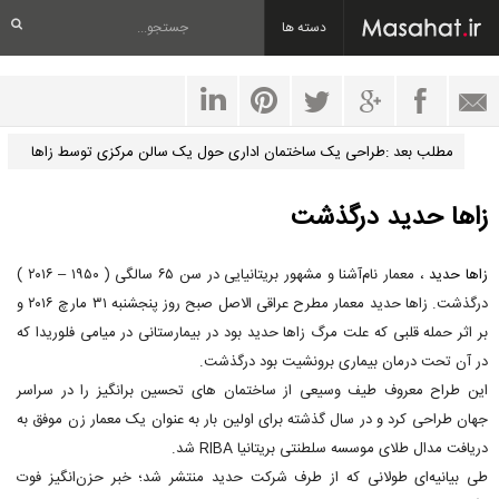
دسته ها
مطلب بعد :طراحی یک ساختمان اداری حول یک سالن مرکزی توسط زاها
حدید
زاها حدید درگذشت
زاها حدید
، معمار نام‌آشنا و مشهور بریتانیایی در سن ۶۵ سالگی ( ۱۹۵۰ – ۲۰۱۶ )
درگذشت. زاها حدید معمار مطرح عراقی الاصل صبح روز پنجشنبه ۳۱ مارچ ۲۰۱۶ و
بر اثر حمله قلبی که علت مرگ زاها حدید بود در بیمارستانی در میامی فلوریدا که
در آن تحت درمان بیماری برونشیت بود درگذشت.
این طراح معروف طیف وسیعی از ساختمان های تحسین برانگیز را در سراسر
جهان طراحی کرد و در سال گذشته برای اولین بار به عنوان یک معمار زن موفق به
دریافت مدال طلای موسسه سلطنتی بریتانیا RIBA شد.
طی بیانیه‌ای طولانی که از طرف شرکت حدید منتشر شد؛ خبر حزن‌انگیز فوت