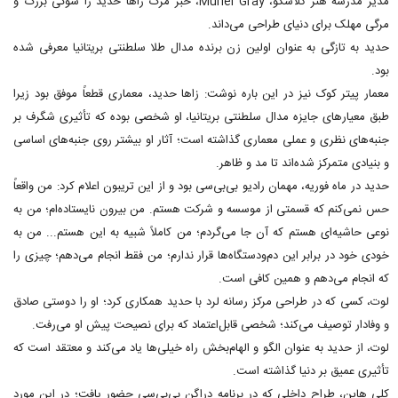
مدیر مدرسه هنر گلاسگو، Muriel Gray، خبر مرگ زاها حدید را شوکی بزرگ و
مرگی مهلک برای دنیای طراحی می‌داند.
حدید به تازگی به عنوان اولین زن برنده مدال طلا سلطنتی بریتانیا معرفی شده
بود.
معمار پیتر کوک نیز در این باره نوشت: زاها حدید، معماری قطعاً موفق بود زیرا
طبق معیارهای جایزه مدال سلطنتی بریتانیا، او شخصی بوده که تأثیری شگرف بر
جنبه‌های نظری و عملی معماری گذاشته است؛ آثار او بیشتر روی جنبه‌های اساسی
و بنیادی متمرکز شده‌اند تا مد و ظاهر.
حدید در ماه فوریه، مهمان رادیو بی‌بی‌سی بود و از این تریبون اعلام کرد: من واقعاً
حس نمی‌کنم که قسمتی از موسسه و شرکت هستم. من بیرون نایستاده‌ام؛ من به
نوعی حاشیه‌ای هستم که آن جا می‌گردم؛ من کاملاً شبیه به این هستم... من به
خودی خود در برابر این دم‌ودستگاه‌ها قرار ندارم؛ من فقط انجام می‌دهم؛ چیزی را
که انجام می‌دهم و همین کافی است.
لوت، کسی که در طراحی مرکز رسانه لرد با حدید همکاری کرد؛ او را دوستی صادق
و وفادار توصیف می‌کند؛ شخصی قابل‌اعتماد که برای نصیحت پیش او می‌رفت.
لوت، از حدید به عنوان الگو و الهام‌بخش راه خیلی‌ها یاد می‌کند و معتقد است که
تأثیری عمیق بر دنیا گذاشته است.
کلی هاپن، طراح داخلی که در برنامه دراگن بی‌بی‌سی حضور یافت؛ در این مورد