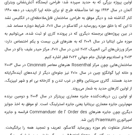
اولین پروژه بزرگی که به حدید سپرده شد؛ طراحی ایستگاه آتش‌نشانی ویترای
آلمان در سال ۱۹۹۳ بود اما متأسفانه طرح او برای خانه اپرا کاردیف در دهه ۱۹۹۰
کنار گذاشته شد و دیگر موفق به طراحی ساختمان قابل‌ملاحظه‌ای در انگلیس نشد
تا این که با خلق موزه ریورساید در گلاسکو در سال ۲۰۱۱، شرایط دوباره مساعد شد.
در بین پروژه‌های برجسته دیگری که در پرونده کاری او ثبت شده، می‌توانیم به
موزه ملی ایتالیا در سال ۲۰۰۹ که به هنرهای قرن بیست و یکم اختصاص دارد؛
مرکز ورزش‌های آبی المپیک ۲۰۱۲ لندن در سال ۲۰۱۱، مرکز حیدر علیف باکو در سال
۲۰۱۳ و استادیوم فوتبال جام جهانی ۲۰۲۲ قطر اشاره کنیم.
ساختمان‌هایی چون مرکز Rosenthal هنرهای معاصر Cincinnati در سال ۲۰۰۳
و خانه اپرا گوانگژو چین در سال ۲۰۱۰ نیز جلوه‌ای دیگر از ایده‌های آینده‌گرایانه
حدید هستند. گالری سرپنتاین واقع در غرب لندن و کارخانه بی ام و شهر لیپزیگ،
از اولین کارهای حدید به شمار می‌روند.
او اولین زن دریافت‌کننده جایزه معماری پریتزکر در سال ۲۰۰۴ و دومین برنده
مهم‌ترین جایزه معماری بریتانیا یعنی جایزه استرلینگ است. او موفق به اخذ جوایز
دیگری چون جایزه هنرهای Commanduer de l' Order des فرانسه و جایزه
امپراتوری Praemium ژاپن شد.
ساختار متفاوت بام موزه ریورساید گلاسگو، تعریف و تمجید همه را برانگیخت.