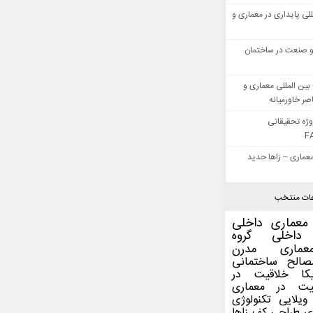
للی پایداری در معماری و
 صنعت در ساختمان
بین المللی معماری و
ر خاورمیانه
وژه تحقیقاتی
F
عماری – زاها حدید
ات منتخب
معماری داخلی
داخلی
گروه
عماری مدرن
صالح ساختمانی
کا
خلاقیت در
یت در معماری
ویلایی
تکنولوژی
ی
طراحی کف
زاها