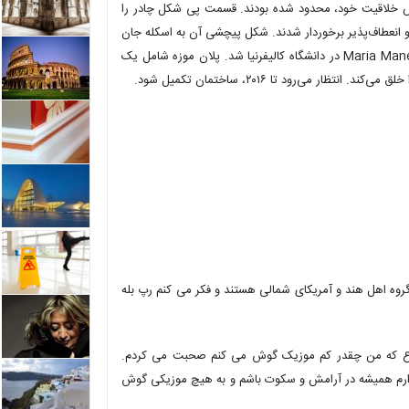
ایش خلاقیت خود، محدود شده بودند. قسمت پی شکل چادر را
و انعطاف‌پذیر برخوردار شدند. شکل پیچشی آن به اسکله جان
تازه‌ای بخشید. در بهار ۲۰۱۳، SO-IL برنده رقابت طراحی موزه Maria Manette Shrem در دانشگاه کالیفرنیا شد. پلان موزه شامل یک
ه اهل هند و آمریکای شمالی هستند و فکر می کنم رپ بله
وضوع که من چقدر کم موزیک گوش می کنم صحبت می کردم.
دارم همیشه در آرامش و سکوت باشم و به هیچ موزیکی گوش