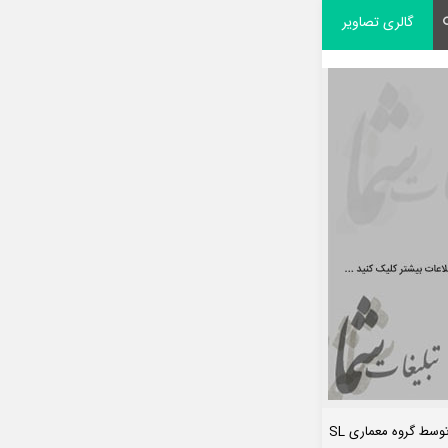
گالری تصاویر
سط گروه معماری SL