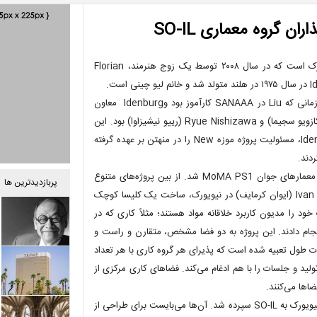
ن گروه معماری SO-IL
گروه معماری SO-IL یک شرکت معماری واقع در محله بروکلین شهر نیویورک است که در سال ۲۰۰۸ توسط یک زوج هنرمند، Florian
آن دو برای اولین بار همدیگر را در سال ۲۰۰۰ در ژاپن ملاقات کردند؛ یعنی زمانی که Liu در SANAAA کارآموز بود وIdenburg معاون
ارشد گروهی متشکل از برندگان جایزه Pritzker مانند Kazoyu Sejima (کازویو سجیما) و Ryue Nishizawa (رییو نیشیزاوا) بود. این
زوج معمار، دفعه بعد در نیویورک با هم روبه‌رو شدند؛ یعنی زمانی که Idenburg، مسئولیت پروژه موزه New را در منهتن بر عهده گرفته
در سال ۲۰۱۰، شرکت بخاطر ساخت اینستالیشن Pole Dance، برنده جایزه معمارهای جوان MoMA PS1 شد. از بین پروژه‌های متنوع
پربازدیدترین ها
این شرکت می‌توان به طراحی یک خانه مسکونی برای طراح Ivan Chermayeff (ایوان کرمایف) در نیویورک، ساخت یک کلیسا کوچک
د. آن‌ها شهرت خود را مدیون کاربرد خلاقانه مواد هستند؛ مثلاً کاری که در
ت تولیدکننده محصولات ویدئویی Logan (لوگان)، انجام دادند. این پروژه به دو فضا مشخص، متقارن و راست و
 تقسیم شد. در هر دو این اتاق‌های بلند، یک میز معمولی اما با ۶۵ فوت طول تعبیه شده است که پذیرای هر گروه کاری با هر تعداد
لید و جلسات را با هم ادغام می‌کند. فضاهای کاری مرکزی از
اها می‌کنند.
در سال‌های ۲۰۱۲ و ۲۰۱۳، پروژه طراحی افتتاحیه نمایشگاه Frieze (فریز) در نیویورک به SO-IL سپرده شد. آن‌ها می‌بایست برای طراحی از