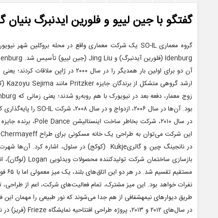
گفتگو با جین لییو و فلورین ایدنبرگ بنیان گذارا
Idenburg (فلورین آیدنبرگ) و Jing Liu (جین لییو) تأسیس شد. Idenburg در سال ۱۹۷۵ در هلند متولد شد و خانم لیو چینی است.
بود. آن‌ها در سال ۲۰۰۶، ازدواج و در سال ۲۰۰۸، شرکت SO-IL را پایه‌گذاری کردند.
در نانجینگ چین و گالریKukje (کوکج) در سئول، اشاره کر
بازسازی ساختمان شرک
مستقیم
نفرات خواهد بود. این میز مشترک، تمام فعالیت‌های شرکت، اعم از طراحی، تو
طریق دیوارهای نیمه­شفافی از هم جدا می‌شوند که نور طبیعی را مهمان این فض