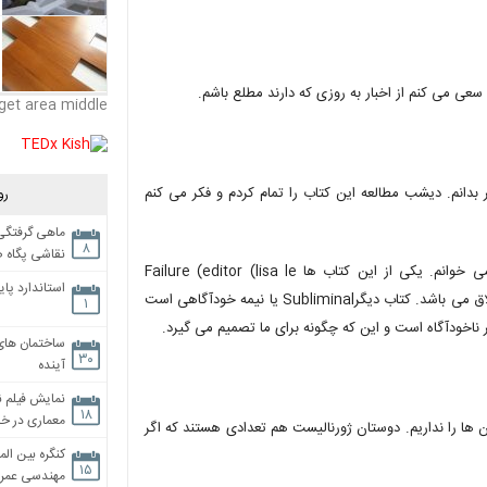
ین سعی می کنم از اخبار به روزی که دارند مطلع باشم.
get area middle
 بدانم. دیشب مطالعه این کتاب را تمام کردم و فکر می کنم
رو
ماهی گرفتگی،
۸
نقاشی پگاه 
فلورین: من همیشه در حال مطالعه هستم و در یک زمان چندین کتاب می خوانم. یکی از این کتاب ها Failure (editor (lisa le
استاندارد پای
feuvreاست که درباره شکست و دیدگاه استفاده از آن به عنوان یک ایده خلاق می باشد. کتاب دیگرSubliminal یا نیمه خودآگاهی است
۱
ساختمان های
۳۰
آینده
نمایش فیلم ن
۱۸
معماری در خان
ن ها را نداریم. دوستان ژورنالیست هم تعدادی هستند که اگر
کنگره بین الم
۱۵
مهندسی عمران