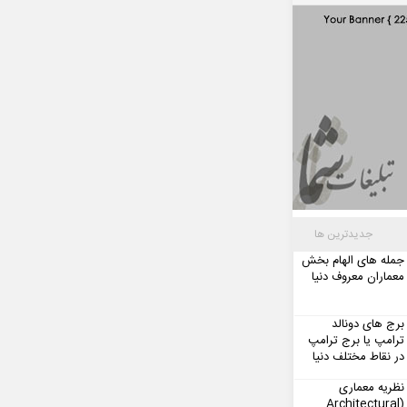
جدیدترین ها
جمله های الهام بخش
معماران معروف دنیا
برج های دونالد
ترامپ یا برج ترامپ
در نقاط مختلف دنیا
نظریه معماری
(Architectural