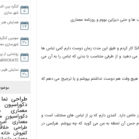
کنگره بین الم
۵
شهر سازی
گ ها و حتی دیزاین بووم و روزنامه معماری.
همایش هنر و
۲۴
سومین کنگره 
۳۰
شهرسازی معاص
فلورین: خب معمولا ژاپنی ها علاقمند به مد هستند. به مدت 8 سال در SANAA کار کردم و طبق این مدت زمان دوست دارم کمی لباس ها
رونمایی از پر
 می دهید و از طرفی متناسب با بدنی که لباس را به آن می
۱۱
ABRICKATE
نمایش فلیم م
۳۰
 99 درصد اوقات من لباس Comme de Grcon نپوشیدم هیچ وقت هم دوست نداشتم بپوشم و یا ترجیح می دهم که
موضوع
طراحی نما
دکوراسیون 
معماری
م
وز خاص دارد. کمدی دارم که پر از لباس های مختلف است و
دکوراسیون
م
معماری آمری
 شوم حس آن لحظه به من می گوید که چه بپوشم. هرکسی در
طراحی
خلاق
کفپوش
خانه 
معماری
بازساز