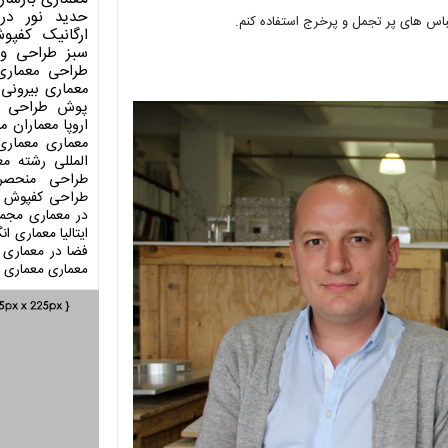
حدید
نور در
لباس های پر تجمل و پرخرج استفاده کنم.
ارگانیک
کفپو
سبز
طراحی وی
طراحی معماری
معماری بیرونی
پوش
طراحی د
اروپا
معماران م
معماری
معماری
المللی
رشته مع
طراحی منحصر
طراحی کفپوش
در معماری
مجمو
ایتالیا
معماری انگ
فضا در معماری
معماری
معماری آ