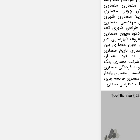
 معماری
معماری
ش چوبی
معماری
لا
معماری شهری
مهندسی معماری
طراحی شهری
کف
کوراسیون
معماری
عروف
شهرسازی
هنر
 چین
معماری بین
ماری
تاریخ معماری
 به فرد
معماران
شرکت معماری
رنگ
عه فرهنگی
معماری
لستان
معماری پایدار
معماری فرانسه
جایزه
ینده
طراحی صندلی