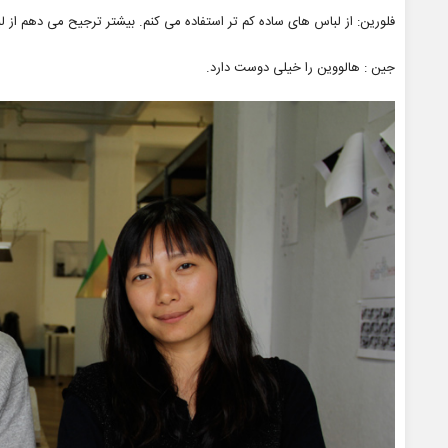
فلورین: از لباس های ساده کم تر استفاده می کنم. بیشتر ترجیح می دهم از 
جین : هالووین را خیلی دوست دارد.