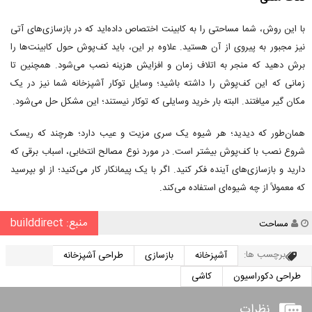
با این روش، شما مساحتی را به کابینت اختصاص داده‌اید که در بازسازی‌های آتی
نیز مجبور به پیروی از آن هستید. علاوه بر این، باید کف‌پوش حول کابینت‌ها را
برش دهید که منجر به اتلاف زمان و افزایش هزینه نصب می‌شود. همچنین تا
زمانی که این کف‌پوش را داشته باشید؛ وسایل توکار آشپزخانه شما نیز در یک
مکان گیر میافتند. البته بار خرید وسایلی که توکار نیستند؛ این مشکل حل می‌شود.
همان‌طور که دیدید؛ هر شیوه یک سری مزیت و عیب دارد؛ هرچند که ریسک
شروع نصب با کف‌پوش بیشتر است. در مورد نوع مصالح انتخابی، اسباب برقی که
دارید و بازسازی‌های آینده فکر کنید. اگر با یک پیمانکار کار می‌کنید؛ از او بپرسید
که معمولاً از چه شیوه‌ای استفاده می‌کند.
منبع: builddirect
نویسنده
مساحت
برچسب ها:
آشپزخانه
بازسازی
طراحی آشپزخانه
طراحی دکوراسیون
کاشی
نظرات