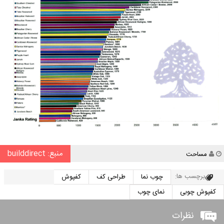
منبع: builddirect
نویسنده
مساحت
برچسب ها:
چوب نما
طراحی کف
کفپوش
کفپوش چوبی
نمای چوب
نظرات