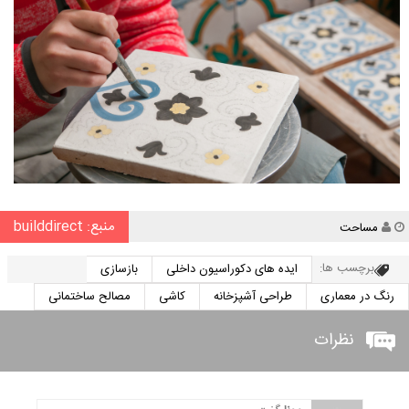
منبع: builddirect
نویسنده
مساحت
برچسب ها:
ایده های دکوراسیون داخلی
بازسازی
رنگ در معماری
طراحی آشپزخانه
کاشی
مصالح ساختمانی
نظرات