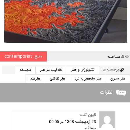
منبع: contemporist
نویسنده
مساحت
برچسب ها:
تکنولوژی و هنر
خلاقیت در هنر
مجسمه
هنر مدرن
هنر منحصر به فرد
هنر نقاشی
هنرمند
نظرات
نارون
گفت:
23 اردیبهشت 1398 در 09:05
خوشگله