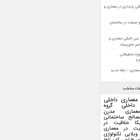
للی پایداری در معماری و
 صنعت در ساختمان
بین المللی معماری و
ر خاورمیانه
وژه تحقیقاتی
F
عماری – زاها حدید
ات منتخب
معماری داخلی
داخلی
گروه
عماری مدرن
صالح ساختمانی
کا
خلاقیت در
یت در معماری
ویلایی
تکنولوژی
ی
طراحی کف
زاها