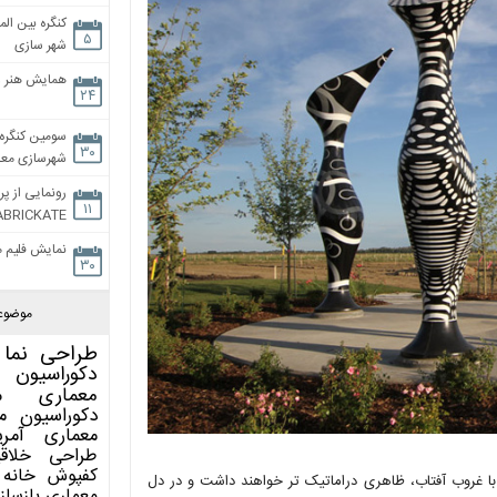
کنگره بین الم
۵
شهر سازی
همایش هنر و
۲۴
سومین کنگره 
۳۰
شهرسازی معاص
رونمایی از پر
۱۱
ABRICKATE
نمایش فلیم م
۳۰
موضوع
طراحی نما
دکوراسیون 
معماری
م
دکوراسیون
م
معماری آمری
طراحی
خلاق
کفپوش
خانه 
 با غروب آفتاب، ظاهری دراماتیک تر خواهند داشت و در دل
معماری
بازساز