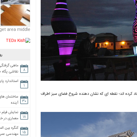
get area middle
رو
ماهی گرفتگی،
۸
نقاشی پگاه 
استاندارد پای
۱
جاد کرده اند؛ نقطه ای که نشان دهنده شروع فضای سبز اطراف
ساختمان های
۳۰
آینده
نمایش فیلم ن
۱۸
معماری در خان
کنگره بین الم
۱۵
مهندسی عمران