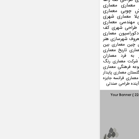
 معماری
معماری
ش چوبی
معماری
لا
معماری شهری
مهندسی معماری
طراحی شهری
کف
کوراسیون
معماری
عروف
شهرسازی
هنر
 چین
معماری بین
ماری
تاریخ معماری
 به فرد
معماران
شرکت معماری
رنگ
عه فرهنگی
معماری
لستان
معماری پایدار
معماری فرانسه
جایزه
ینده
طراحی صندلی