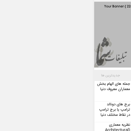
جدیدترین ها
جمله های الهام بخش
معماران معروف دنیا
برج های دونالد
ترامپ یا برج ترامپ
در نقاط مختلف دنیا
نظریه معماری
(Architectural