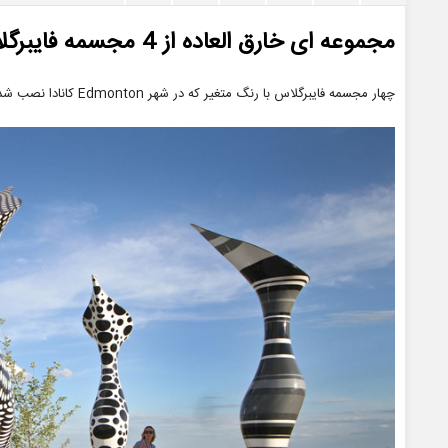
مجموعه ای خارق العاده از 4 مجسمه فایبرگلاس
چهار مجسمه فایبرگلاس با رنگ متغیر که در شهر Edmonton کانادا نصب شده اند؛ محصول ذوق و هنر Dan Corson هستند.