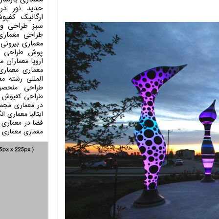
حدید
نور در
ارگانیک
کفپو
سبز
طراحی وی
طراحی معماری
معماری بیرونی
پوش
طراحی د
اروپا
معماران م
معماری
معماری
المللی
رشته مع
طراحی منحصر
طراحی کفپوش
در معماری
مجمو
ایتالیا
معماری انگ
فضا در معماری
معماری
معماری آ