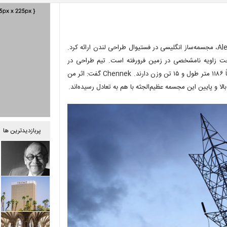
A Bullet From a Shooting Star، نام مجسمه ای است که Alex Chennek، مجسمه‌ساز انگلیسی در فستیوال طراحی لندن ارائه کرد.
تحت زاویه نامشخصی در زمین فرورفته است. تیم طراحی در
ساخت این مجسمه عظیم از ۴۵۰ قطعه فلز استفاده کردند که این قطعات جمعاً ۱۱۸۶ متر طول و ۱۵ تن وزن دارند. Chennek گفت: اثر من
الا و پایین این مجسمه عظیم‌الجثه با هم به تعادل رسیده‌اند.
پربازدیدترین ها