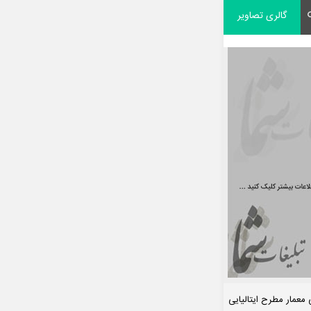
گالری تصاویر
معمار مطرح ایتالیایی