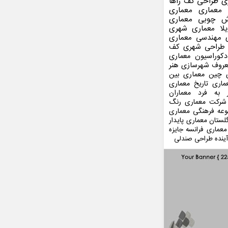
ی
طراحی کف
زاها
 معماری
معماری
ش چوبی
معماری
لا
معماری شهری
مهندسی معماری
طراحی شهری
کف
کوراسیون
معماری
عروف
شهرسازی
هنر
 چین
معماری بین
ماری
تاریخ معماری
 به فرد
معماران
شرکت معماری
رنگ
عه فرهنگی
معماری
لستان
معماری پایدار
معماری فرانسه
جایزه
ینده
طراحی صندلی