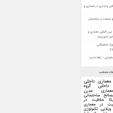
للی پایداری در معماری و
 صنعت در ساختمان
بین المللی معماری و
ر خاورمیانه
وژه تحقیقاتی
F
عماری – زاها حدید
ات منتخب
معماری داخلی
داخلی
گروه
عماری مدرن
صالح ساختمانی
کا
خلاقیت در
یت در معماری
ویلایی
تکنولوژی