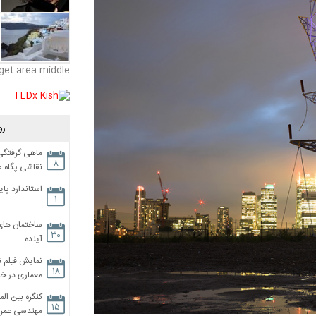
get area middle
رو
ماهی گرفتگی،
۸
نقاشی پگاه 
استاندارد پای
۱
ساختمان های
۳۰
آینده
نمایش فیلم ن
۱۸
معماری در خان
کنگره بین الم
۱۵
مهندسی عمران