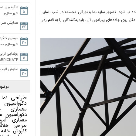
کنگره بین الم
۵
 دیده می‌شود. تصویر سایه نما و نورانی مجسمه در شب، نمایی
شهر سازی
 دکل روی جاده‌های پیرامون آن، بازدیدکنندگان را به قدم زدن
همایش هنر و
۲۴
سومین کنگره 
۳۰
شهرسازی معاص
رونمایی از پر
۱۱
ABRICKATE
نمایش فلیم م
۳۰
موضوع
طراحی نما
دکوراسیون 
معماری
م
دکوراسیون
م
معماری آمری
طراحی
خلاق
کفپوش
خانه 