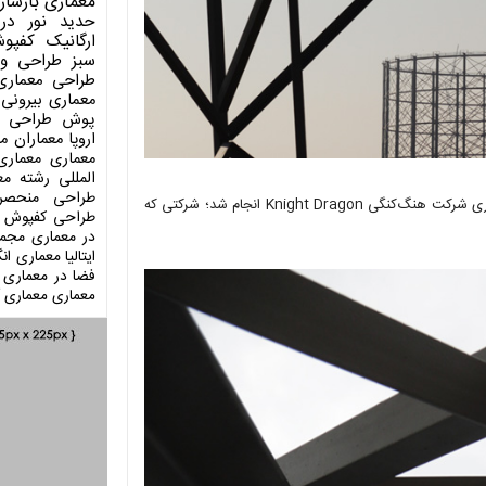
معماری
بازساز
حدید
نور در
ارگانیک
کفپو
سبز
طراحی وی
طراحی معماری
معماری بیرونی
پوش
طراحی د
اروپا
معماران م
معماری
معماری
المللی
رشته مع
طراحی منحصر
ارائه A Bullet From a Shooting Star در فستیوال طراحی لندن با همکاری شرکت هنگ‌کنگی Knight Dragon انجام شد؛ شرکتی که
طراحی کفپوش
در معماری
مجمو
ایتالیا
معماری انگ
فضا در معماری
معماری
معماری آ