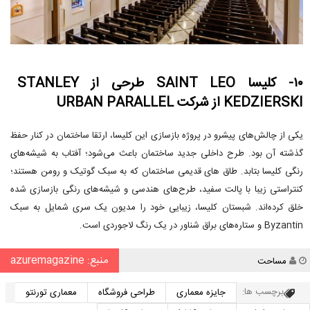
۱۰- کلیسا SAINT LEO طرحی از STANLEY
KEDZIERSKI از شرکت URBAN PARALLEL
یکی از چالش‌های پیشرو در پروژه بازسازی این کلیسا، ارتقا ساختمان در کنار حفظ
گذشته آن بود. طرح داخلی جدید ساختمان باعث می‌شود؛ آفتاب به شیشه‌های
رنگی کلیسا بتابد. طاق های قدیمی ساختمان که به سبک گوتیک و رومن هستند؛
کنتراستی زیبا با پالت سفید، طرح‌های هندسی و شیشه‌های رنگی بازسازی شده
خلق کرده‌اند. شبستان کلیسا، زیبایی خود را مدیون یک سری شمایل به سبک
Byzantin و ستاره‌های براق شناور در یک رنگ لاجوردی است.
منبع: azuremagazine
نویسنده
مساحت
برچسب ها:
جایزه معماری
طراحی فروشگاه
معماری تورنتو