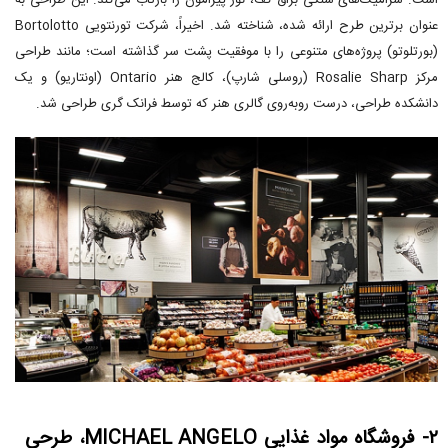
است. سرامیک‌های سنگی براق کف، نور پیرامون را بازتاب می‌کند. این طراحی به
عنوان برترین طرح ارائه شده، شناخته شد. اخیراً، شرکت تورنتویی Bortolotto
(بورتلوتو) پروژه‌های متنوعی را با موفقیت پشت سر گذاشته است؛ مانند طراحی
مرکز Rosalie Sharp (روسلی شارپ)، کالج هنر Ontario (اونتاریو) و یک
دانشکده طراحی، درست روبه‌روی گالری هنر که توسط فرانک گری طراحی شد.
۲- فروشگاه مواد غذایی MICHAEL ANGELO، طرحی