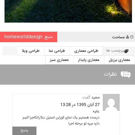
منبع: homeworlddesign
نویسنده
مساحت
برچسب ها:
طراحی معماری
طراحی نما
طراحی ویلا
معماری برزیل
معماری پایدار
معماری سبز
نظرات
سعید
گفت:
27 آبان 1395 در 13:28
عالیه
درسدد هستیم یک نمای کورتن استیل ت5رانکاجرا کنیم
داره میره تو مرحله اجرا
پاسخ