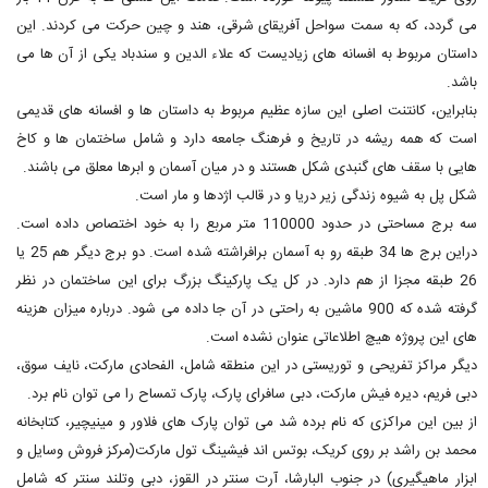
می گردد، که به سمت سواحل آفریقای شرقی، هند و چین حرکت می کردند. این
داستان مربوط به افسانه های زیادیست که علاء الدين و سندباد یکی از آن ها می
باشد.
بنابراین، کانتنت اصلی این سازه عظیم مربوط به داستان ها و افسانه های قدیمی
است که همه ریشه در تاریخ و فرهنگ جامعه دارد و شامل ساختمان ها و کاخ
هایی با سقف های گنبدی شکل هستند و در میان آسمان و ابرها معلق می باشند.
شکل پل به شیوه زندگی زیر دریا و در قالب اژدها و مار است.
سه برج مساحتی در حدود 110000 متر مربع را به خود اختصاص داده است.
دراین برج ها 34 طبقه رو به آسمان برافراشته شده است. دو برج دیگر هم 25 یا
26 طبقه مجزا از هم دارد. در کل یک پارکینگ بزرگ برای این ساختمان در نظر
گرفته شده که 900 ماشین به راحتی در آن جا داده می شود. درباره میزان هزینه
های این پروژه هیچ اطلاعاتی عنوان نشده است.
دیگر مراکز تفریحی و توریستی در این منطقه شامل، الفحادی مارکت، نایف سوق،
دبی فریم، دیره فیش مارکت، دبی سافرای پارک، پارک تمساح را می توان نام برد.
از بین این مراکزی که نام برده شد می توان پارک های فلاور و مینیچیر، کتابخانه
محمد بن راشد بر روی کریک، بوتس اند فیشینگ تول مارکت(مرکز فروش وسایل و
ابزار ماهیگیری) در جنوب البارشا، آرت سنتر در القوز، دبی وتلند سنتر که شامل