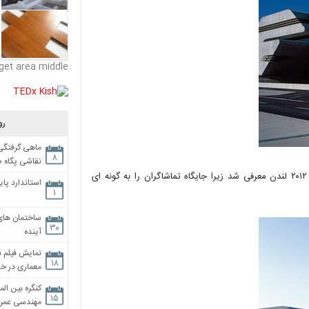
get area middle
رو
ماهی گرفتگی،
۸
نقاشی پگاه 
بد نیست بدانید که زاها حدید، علت فروش بلیط ورزش های آبی المپیک ۲۰۱۲ لندن معرفی شد زیرا جایگاه تماشاگران را به گونه ای
استاندارد پای
۱
ساختمان های
۳۰
آینده
نمایش فیلم ن
۱۸
معماری در خان
کنگره بین الم
۱۵
مهندسی عمران