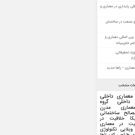
للی پایداری در معماری و
 صنعت در ساختمان
بین المللی معماری و
ر خاورمیانه
وژه تحقیقاتی
F
عماری – زاها حدید
ات منتخب
معماری داخلی
داخلی
گروه
عماری مدرن
صالح ساختمانی
کا
خلاقیت در
یت در معماری
ویلایی
تکنولوژی
ی
طراحی کف
زاها