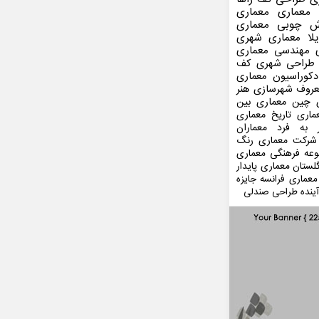
 معماری
معماری
ش چوبی
معماری
لا
معماری شهری
مهندسی معماری
طراحی شهری
کف
کوراسیون
معماری
عروف
شهرسازی
هنر
 چین
معماری بین
ماری
تاریخ معماری
 به فرد
معماران
شرکت معماری
رنگ
عه فرهنگی
معماری
لستان
معماری پایدار
معماری فرانسه
جایزه
ینده
طراحی صندلی